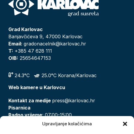
Grad Karlovac
Banjavčićeva 9, 47000 Karlovac
Email:
gradonacelnik@karlovac.hr
T:
+385 47 628 111
OIB:
25654647153
24.3°C
25.0°C Korana/Karlovac
Web kamere u Karlovcu
Kontakt za medije
press@karlovac.hr
Pisarnica
Radno vrijeme
: 07:00-15:00
Email:
pisarnica@karlovac.hr
Upravljanje kolačićima
T:
047 628 210, 047 628 137