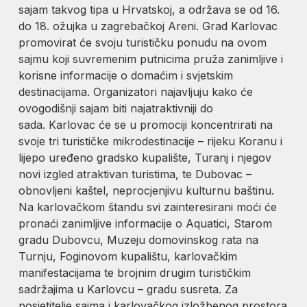
sajam takvog tipa u Hrvatskoj, a održava se od 16.
do 18. ožujka u zagrebačkoj Areni. Grad Karlovac
promovirat će svoju turističku ponudu na ovom
sajmu koji suvremenim putnicima pruža zanimljive i
korisne informacije o domaćim i svjetskim
destinacijama. Organizatori najavljuju kako će
ovogodišnji sajam biti najatraktivniji do
sada. Karlovac će se u promociji koncentrirati na
svoje tri turističke mikrodestinacije – rijeku Koranu i
lijepo uređeno gradsko kupalište, Turanj i njegov
novi izgled atraktivan turistima, te Dubovac –
obnovljeni kaštel, neprocjenjivu kulturnu baštinu.
Na karlovačkom štandu svi zainteresirani moći će
pronaći zanimljive informacije o Aquatici, Starom
gradu Dubovcu, Muzeju domovinskog rata na
Turnju, Foginovom kupalištu, karlovačkim
manifestacijama te brojnim drugim turističkim
sadržajima u Karlovcu – gradu susreta. Za
posjetitelje sajma i karlovačkog izložbenog prostora