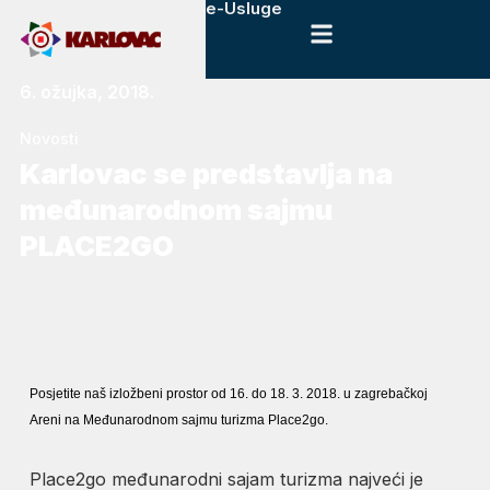
e-Usluge
6. ožujka, 2018.
Novosti
Karlovac se predstavlja na
međunarodnom sajmu
PLACE2GO
Posjetite naš izložbeni prostor od 16. do 18. 3. 2018. u zagrebačkoj
Areni na Međunarodnom sajmu turizma Place2go.
Place2go međunarodni sajam turizma najveći je