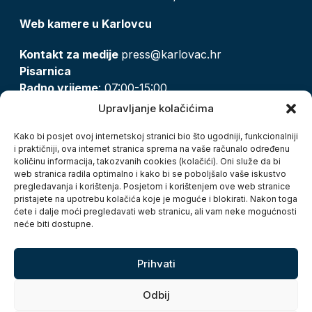
Web kamere u Karlovcu
Kontakt za medije
press@karlovac.hr
Pisarnica
Radno vrijeme
: 07:00-15:00
Email:
pisarnica@karlovac.hr
Upravljanje kolačićima
T:
047 628 210, 047 628 137
Kako bi posjet ovoj internetskoj stranici bio što ugodniji, funkcionalniji
i praktičniji, ova internet stranica sprema na vaše računalo određenu
količinu informacija, takozvanih cookies (kolačići). Oni služe da bi
Zaštita osobnih podataka
web stranica radila optimalno i kako bi se poboljšalo vaše iskustvo
pregledavanja i korištenja. Posjetom i korištenjem ove web stranice
Pristup informacijama
pristajete na upotrebu kolačića koje je moguće i blokirati. Nakon toga
Kolačići
ćete i dalje moći pregledavati web stranicu, ali vam neke mogućnosti
Izjava o pristupačnosti
neće biti dostupne.
Turistička zajednica grada Karlovca
Prihvati
Odbij