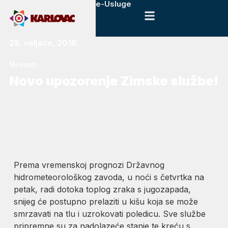
e-Usluge
28. veljače, 2018.
Novosti
Novo upozorenje Zimske službe!
Prema vremenskoj prognozi Državnog
hidrometeorološkog zavoda, u noći s četvrtka na
petak, radi dotoka toplog zraka s jugozapada,
snijeg će postupno prelaziti u kišu koja se može
smrzavati na tlu i uzrokovati poledicu. Sve službe
pripremne su za nadolazeće stanje te kreću s