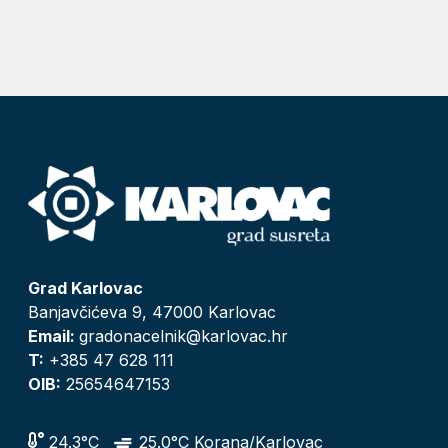
Grad Karlovac
Banjavčićeva 9, 47000 Karlovac
Email:
gradonacelnik@karlovac.hr
T:
+385 47 628 111
OIB:
25654647153
24.3°C
25.0°C Korana/Karlovac