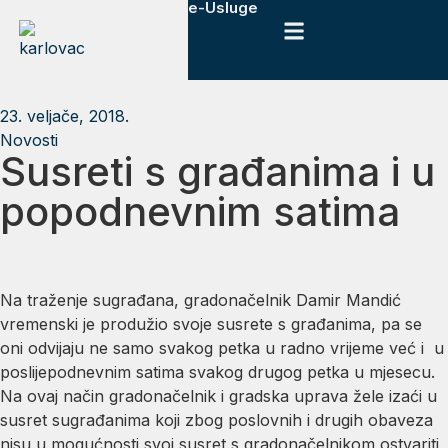
e-Usluge
23. veljače, 2018.
Novosti
Susreti s građanima i u
popodnevnim satima
Na traženje sugrađana, gradonačelnik Damir Mandić
vremenski je produžio svoje susrete s građanima, pa se
oni odvijaju ne samo svakog petka u radno vrijeme već i u
poslijepodnevnim satima svakog drugog petka u mjesecu.
Na ovaj način gradonačelnik i gradska uprava žele izaći u
susret sugrađanima koji zbog poslovnih i drugih obaveza
nisu u mogućnosti svoj susret s gradonačelnikom ostvariti