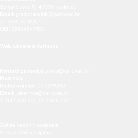
Banjavčićeva 9, 47000 Karlovac
Email:
gradonacelnik@karlovac.hr
T:
+385 47 628 111
OIB:
25654647153
Web kamere u Karlovcu
Kontakt za medije
press@karlovac.hr
Pisarnica
Radno vrijeme
: 07:00-15:00
Email:
pisarnica@karlovac.hr
T:
047 628 210, 047 628 137
Zaštita osobnih podataka
Pristup informacijama