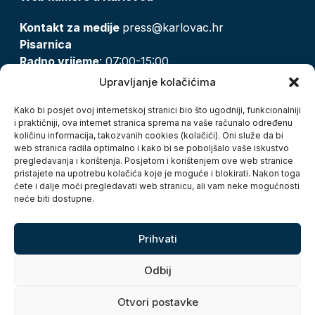
Kontakt za medije
press@karlovac.hr
Pisarnica
Radno vrijeme
: 07:00-15:00
Email:
pisarnica@karlovac.hr
Upravljanje kolačićima
T:
047 628 210, 047 628 137
Kako bi posjet ovoj internetskoj stranici bio što ugodniji, funkcionalniji
i praktičniji, ova internet stranica sprema na vaše računalo određenu
količinu informacija, takozvanih cookies (kolačići). Oni služe da bi
Zaštita osobnih podataka
web stranica radila optimalno i kako bi se poboljšalo vaše iskustvo
pregledavanja i korištenja. Posjetom i korištenjem ove web stranice
Pristup informacijama
pristajete na upotrebu kolačića koje je moguće i blokirati. Nakon toga
Kolačići
ćete i dalje moći pregledavati web stranicu, ali vam neke mogućnosti
Izjava o pristupačnosti
neće biti dostupne.
Turistička zajednica grada Karlovca
Prihvati
Odbij
Otvori postavke