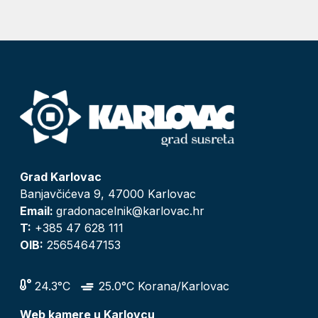
Grad Karlovac
Banjavčićeva 9, 47000 Karlovac
Email:
gradonacelnik@karlovac.hr
T:
+385 47 628 111
OIB:
25654647153
24.3°C
25.0°C Korana/Karlovac
Web kamere u Karlovcu