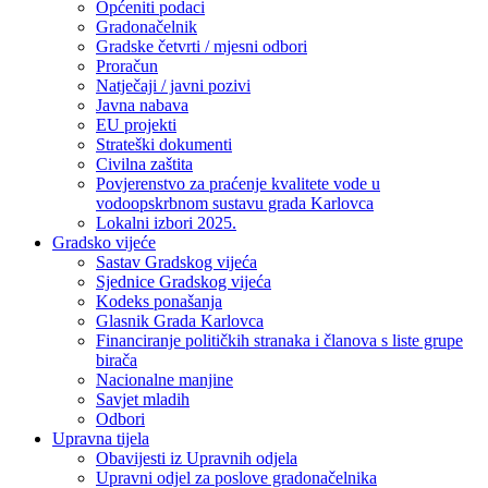
Općeniti podaci
Gradonačelnik
Gradske četvrti / mjesni odbori
Proračun
Natječaji / javni pozivi
Javna nabava
EU projekti
Strateški dokumenti
Civilna zaštita
Povjerenstvo za praćenje kvalitete vode u
vodoopskrbnom sustavu grada Karlovca
Lokalni izbori 2025.
Gradsko vijeće
Sastav Gradskog vijeća
Sjednice Gradskog vijeća
Kodeks ponašanja
Glasnik Grada Karlovca
Financiranje političkih stranaka i članova s liste grupe
birača
Nacionalne manjine
Savjet mladih
Odbori
Upravna tijela
Obavijesti iz Upravnih odjela
Upravni odjel za poslove gradonačelnika