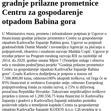
gradnje prilazne prometnice
Centru za gospodarenje
otpadom Babina gora
U Ministarstvu mora, prometa i infrastrukture potpisan je Ugovor o
financiranju gradnje prilazne prometnice Centru za gospodarenje
otpadom Karlovačke županije Babina gora. Ugovor su potpisali
gradonačelnik Damir Mandić i ravnateljica Agencije za plaćanja u
poljoprivredi, ribarstvu i ruralnom razvoju Matilda Copić. Ugovor je
rezultat prijave na Program ruralnog razvoja RH za razdoblje od
2014. do 2020. godine unutar Mjere 7 (Temeljne usluge i obnova
sela u ruralnim područjima) projekt "Gradnja prilazne prometnice
Centru za gospodarenje otpadom Karlovačke županije Babina
gora“. Gradu Karlovcu dodijeljena je potpora u iznosu od
7.506.800,00 kuna, odnosno100% ukupnih troškova, od čega će se
85% financirati iz sredstava Europske unije, odnosno Europskog
poljoprivrednog fonda za ruralni razvoj, a 15% iz državnog
proračuna Republike Hrvatske. Takozvane neprihvatljive troškove
projekta u iznosu od 1.200.558,75 kuna financirat će Karlovačka
županija i gradovi u Karlovačkoj županiji sukladno postotku
poslovnih udjela u temeljnom kapitalu Centra za gospodarenje
otpadom Karlovačke županije KODOS d.o.o. Cilj projekta je u