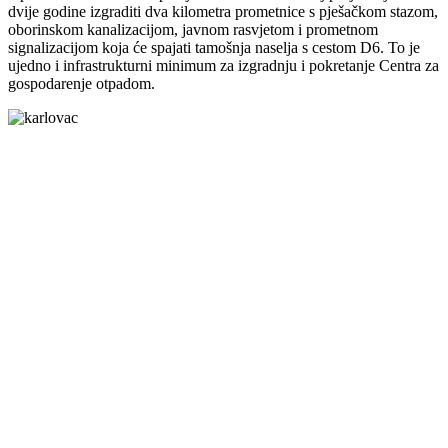
dvije godine izgraditi dva kilometra prometnice s pješačkom stazom,
oborinskom kanalizacijom, javnom rasvjetom i prometnom
signalizacijom koja će spajati tamošnja naselja s cestom D6. To je
ujedno i infrastrukturni minimum za izgradnju i pokretanje Centra za
gospodarenje otpadom.
Grad Karlovac
Banjavčićeva 9, 47000 Karlovac
Email:
gradonacelnik@karlovac.hr
T:
+385 47 628 111
OIB:
25654647153
Web kamere u Karlovcu
Kontakt za medije
press@karlovac.hr
Pisarnica
Radno vrijeme
: 07:00-15:00
Email:
pisarnica@karlovac.hr
T:
047 628 210, 047 628 137
Zaštita osobnih podataka
Pristup informacijama