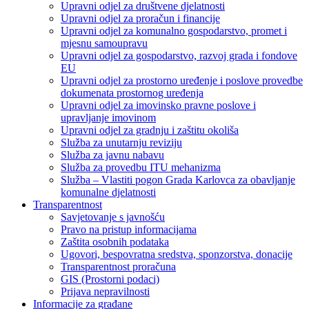
Upravni odjel za društvene djelatnosti
Upravni odjel za proračun i financije
Upravni odjel za komunalno gospodarstvo, promet i
mjesnu samoupravu
Upravni odjel za gospodarstvo, razvoj grada i fondove
EU
Upravni odjel za prostorno uređenje i poslove provedbe
dokumenata prostornog uređenja
Upravni odjel za imovinsko pravne poslove i
upravljanje imovinom
Upravni odjel za gradnju i zaštitu okoliša
Služba za unutarnju reviziju
Služba za javnu nabavu
Služba za provedbu ITU mehanizma
Služba – Vlastiti pogon Grada Karlovca za obavljanje
komunalne djelatnosti
Transparentnost
Savjetovanje s javnošću
Pravo na pristup informacijama
Zaštita osobnih podataka
Ugovori, bespovratna sredstva, sponzorstva, donacije
Transparentnost proračuna
GIS (Prostorni podaci)
Prijava nepravilnosti
Informacije za građane