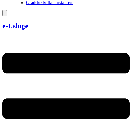
Gradske tvrtke i ustanove
e-Usluge