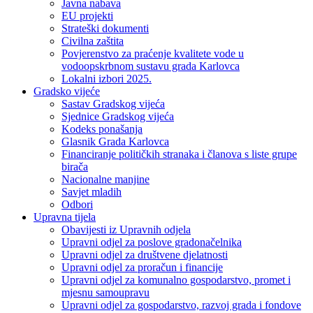
Javna nabava
EU projekti
Strateški dokumenti
Civilna zaštita
Povjerenstvo za praćenje kvalitete vode u
vodoopskrbnom sustavu grada Karlovca
Lokalni izbori 2025.
Gradsko vijeće
Sastav Gradskog vijeća
Sjednice Gradskog vijeća
Kodeks ponašanja
Glasnik Grada Karlovca
Financiranje političkih stranaka i članova s liste grupe
birača
Nacionalne manjine
Savjet mladih
Odbori
Upravna tijela
Obavijesti iz Upravnih odjela
Upravni odjel za poslove gradonačelnika
Upravni odjel za društvene djelatnosti
Upravni odjel za proračun i financije
Upravni odjel za komunalno gospodarstvo, promet i
mjesnu samoupravu
Upravni odjel za gospodarstvo, razvoj grada i fondove