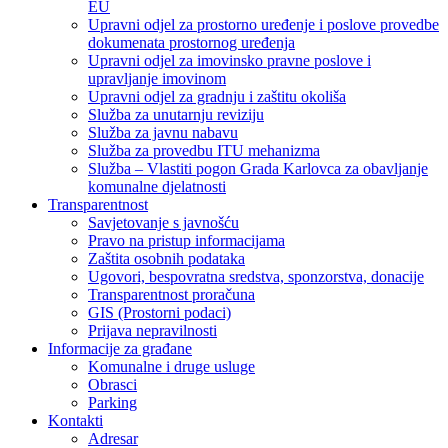
EU
Upravni odjel za prostorno uređenje i poslove provedbe
dokumenata prostornog uređenja
Upravni odjel za imovinsko pravne poslove i
upravljanje imovinom
Upravni odjel za gradnju i zaštitu okoliša
Služba za unutarnju reviziju
Služba za javnu nabavu
Služba za provedbu ITU mehanizma
Služba – Vlastiti pogon Grada Karlovca za obavljanje
komunalne djelatnosti
Transparentnost
Savjetovanje s javnošću
Pravo na pristup informacijama
Zaštita osobnih podataka
Ugovori, bespovratna sredstva, sponzorstva, donacije
Transparentnost proračuna
GIS (Prostorni podaci)
Prijava nepravilnosti
Informacije za građane
Komunalne i druge usluge
Obrasci
Parking
Kontakti
Adresar