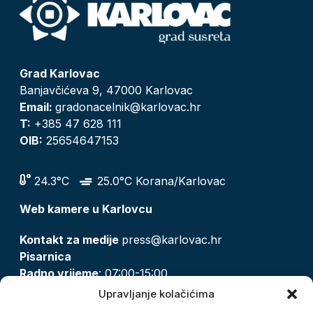
Grad Karlovac
Banjavčićeva 9, 47000 Karlovac
Email:
gradonacelnik@karlovac.hr
T:
+385 47 628 111
OIB:
25654647153
24.3°C
25.0°C Korana/Karlovac
Web kamere u Karlovcu
Kontakt za medije
press@karlovac.hr
Pisarnica
Radno vrijeme
: 07:00-15:00
Email:
pisarnica@karlovac.hr
Upravljanje kolačićima
T:
047 628 210, 047 628 137