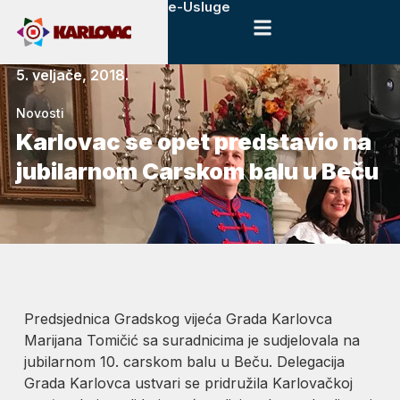
e-Usluge
5. veljače, 2018.
Novosti
Karlovac se opet predstavio na
jubilarnom Carskom balu u Beču
Predsjednica Gradskog vijeća Grada Karlovca
Marijana Tomičić sa suradnicima je sudjelovala na
jubilarnom 10. carskom balu u Beču. Delegacija
Grada Karlovca ustvari se pridružila Karlovačkoj