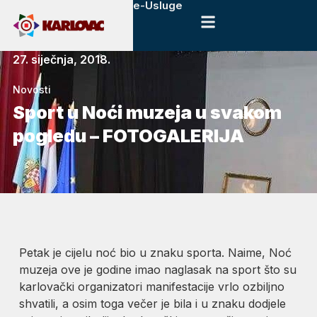
e-Usluge
27. siječnja, 2018.
Novosti
Sport u Noći muzeja u svakom
pogledu – FOTOGALERIJA
Petak je cijelu noć bio u znaku sporta. Naime, Noć
muzeja ove je godine imao naglasak na sport što su
karlovački organizatori manifestacije vrlo ozbiljno
shvatili, a osim toga večer je bila i u znaku dodjele