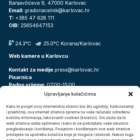
Banjavčićeva 9, 47000 Karlovac
Email:
gradonacelnik@karlovac.hr
T:
+385 47 628 111
OIB:
25654647153
24.3°C
25.0°C Korana/Karlovac
Web kamere u Karlovcu
Kontakt za medije
press@karlovac.hr
Pisarnica
Radno vrijeme
: 07:00-15:00
Email:
pisarnica@karlovac.hr
Upravljanje kolačićima
T:
047 628 210, 047 628 137
Kako bi posjet ovoj internetskoj stranici bio što ugodniji, funkcionalniji
i praktičniji, ova internet stranica sprema na vaše računalo određenu
količinu informacija, takozvanih cookies (kolačići). Oni služe da bi
Zaštita osobnih podataka
web stranica radila optimalno i kako bi se poboljšalo vaše iskustvo
pregledavanja i korištenja. Posjetom i korištenjem ove web stranice
Pristup informacijama
pristajete na upotrebu kolačića koje je moguće i blokirati. Nakon toga
Kolačići