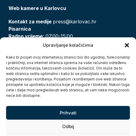
Web kamere u Karlovcu
Kontakt za medije
press@karlovac.hr
Pisarnica
Radno vrijeme
: 07:00-15:00
Email:
pisarnica@karlovac.hr
Upravljanje kolačićima
T:
047 628 210, 047 628 137
Kako bi posjet ovoj internetskoj stranici bio što ugodniji, funkcionalniji
i praktičniji, ova internet stranica sprema na vaše računalo određenu
količinu informacija, takozvanih cookies (kolačići). Oni služe da bi
Zaštita osobnih podataka
web stranica radila optimalno i kako bi se poboljšalo vaše iskustvo
pregledavanja i korištenja. Posjetom i korištenjem ove web stranice
Pristup informacijama
pristajete na upotrebu kolačića koje je moguće i blokirati. Nakon toga
Kolačići
ćete i dalje moći pregledavati web stranicu, ali vam neke mogućnosti
Izjava o pristupačnosti
neće biti dostupne.
Turistička zajednica grada Karlovca
Prihvati
Odbij