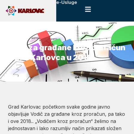
e-Usluge
23. siječnja, 2018.
Novosti
Vodič za građane kroz proračun
Grada Karlovca u 2018.
Grad Karlovac početkom svake godine javno
objavljuje Vodič za građane kroz proračun, pa tako
i ove 2018.. „Vodičem kroz proračun“ želimo na
jednostavan i lako razumljiv način prikazati složen