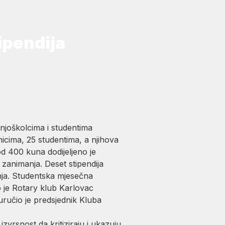
ipendija
njoškolcima i studentima
icima, 25 studentima, a njihova
d 400 kuna dodijeljeno je
 zanimanja. Deset stipendija
anja. Studentska mjesečna
o je Rotary klub Karlovac
e uručio je predsjednik Kluba
zvrsnost da kritiziraju i ukazuju