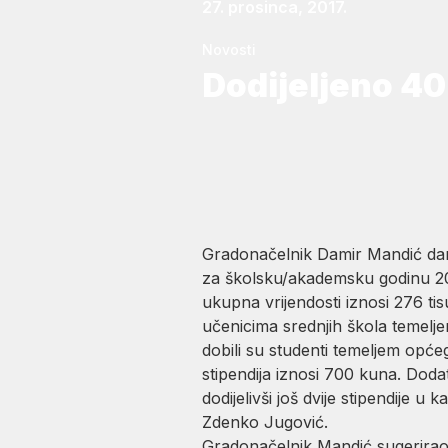
27. prosinca, 2017.
Novosti
Dodijeljeno 40
Gradonačelnik Damir Mandić dana
za školsku/akademsku godinu 2017
ukupna vrijendosti iznosi 276 ti
učenicima srednjih škola temeljem
dobili su studenti temeljem opće
stipendija iznosi 700 kuna. Doda
dodijelivši još dvije stipendije u
Zdenko Jugović.
Gradonačelnik Mandić sugerirao je