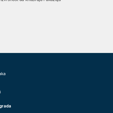
aka
i
 grada