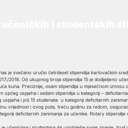
 učeničkih i studentskih st
s je svečano uručio četrdeset stipendija karlovačkim sred
./2018. Od ukupnog broja stipendija 15 je dodijeljeno učen
suća kuna. Preciznije, osam stipendija u mjesečnom iznosu o
 općeg uspjeha i sedam stipendija u kategoriji – deficitarna
g uspjeha i još 15 studenata u kategoriji deficitarnih zanim
tnu vrijednost i ovog puta, treću godinu za redom, osigura
 kategoriji deficitarnih zanimanja za učenike. Rotary stipendij
 učenicima i studentima da upotrijebe svoje znanje, trud i i