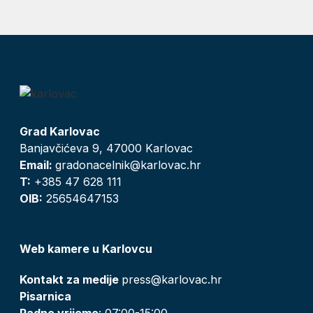
Grad Karlovac
Banjavčićeva 9, 47000 Karlovac
Email:
gradonacelnik@karlovac.hr
T:
+385 47 628 111
OIB:
25654647153
Web kamere u Karlovcu
Kontakt za medije
press@karlovac.hr
Pisarnica
Radno vrijeme
: 07:00-15:00