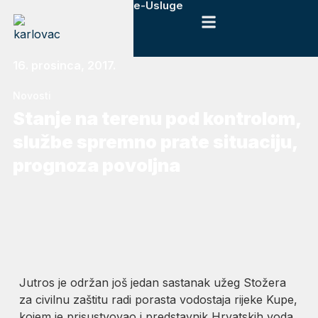
e-Usluge
16. prosinca, 2017.
Novosti
Stanje na terenu pod kontrolom,
službe spremno prate situaciju,
prognoza povoljna
Jutros je održan još jedan sastanak užeg Stožera
za civilnu zaštitu radi porasta vodostaja rijeke Kupe,
kojem je prisustvovao i predstavnik Hrvatskih voda