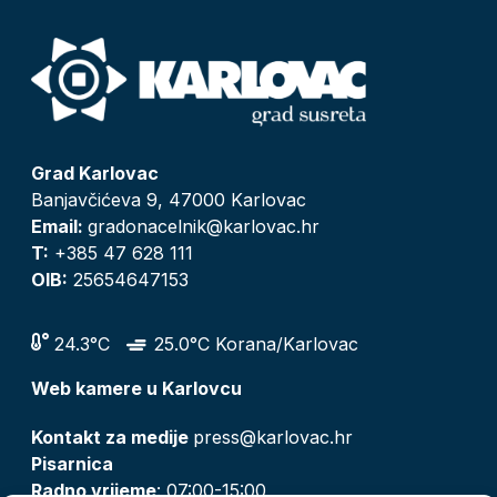
Grad Karlovac
Banjavčićeva 9, 47000 Karlovac
Email:
gradonacelnik@karlovac.hr
T:
+385 47 628 111
OIB:
25654647153
24.3°C
25.0°C Korana/Karlovac
Web kamere u Karlovcu
Kontakt za medije
press@karlovac.hr
Pisarnica
Radno vrijeme
: 07:00-15:00