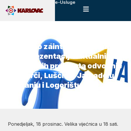
e-Usluge
15. prosinca, 2017.
Novosti
Pozivamo zainteresirane na
javnu prezentaciju aktualnih
komunalnih projekata odvodnje
na Švarči, Luščiću, Jamadolu,
Mostanju i Logorištu
Ponedjeljak, 18 prosinac. Velika vijećnica u 18 sati.