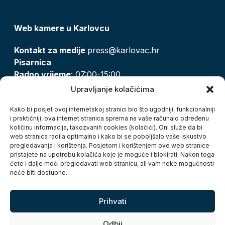
Web kamere u Karlovcu
Kontakt za medije
press@karlovac.hr
Pisarnica
Radno vrijeme
: 07:00-15:00
Email:
pisarnica@karlovac.hr
Upravljanje kolačićima
T:
047 628 210, 047 628 137
Kako bi posjet ovoj internetskoj stranici bio što ugodniji, funkcionalniji
i praktičniji, ova internet stranica sprema na vaše računalo određenu
količinu informacija, takozvanih cookies (kolačići). Oni služe da bi
Zaštita osobnih podataka
web stranica radila optimalno i kako bi se poboljšalo vaše iskustvo
pregledavanja i korištenja. Posjetom i korištenjem ove web stranice
Pristup informacijama
pristajete na upotrebu kolačića koje je moguće i blokirati. Nakon toga
Kolačići
ćete i dalje moći pregledavati web stranicu, ali vam neke mogućnosti
Izjava o pristupačnosti
neće biti dostupne.
Turistička zajednica grada Karlovca
Prihvati
Odbij