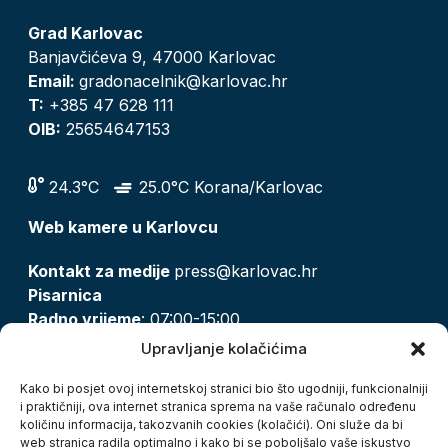
Grad Karlovac
Banjavčićeva 9, 47000 Karlovac
Email:
gradonacelnik@karlovac.hr
T:
+385 47 628 111
OIB:
25654647153
24.3°C
25.0°C Korana/Karlovac
Web kamere u Karlovcu
Kontakt za medije
press@karlovac.hr
Pisarnica
Radno vrijeme
: 07:00-15:00
Email:
pisarnica@karlovac.hr
Upravljanje kolačićima
T:
047 628 210, 047 628 137
Kako bi posjet ovoj internetskoj stranici bio što ugodniji, funkcionalniji
i praktičniji, ova internet stranica sprema na vaše računalo određenu
količinu informacija, takozvanih cookies (kolačići). Oni služe da bi
Zaštita osobnih podataka
web stranica radila optimalno i kako bi se poboljšalo vaše iskustvo