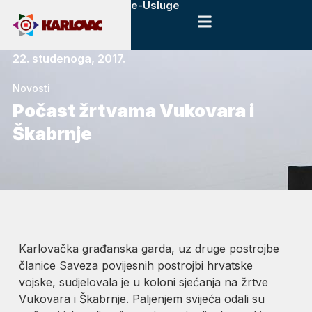
e-Usluge
22. studenoga, 2017.
Novosti
Počast žrtvama Vukovara i
Škabrnje
Karlovačka građanska garda, uz druge postrojbe
članice Saveza povijesnih postrojbi hrvatske
vojske, sudjelovala je u koloni sjećanja na žrtve
Vukovara i Škabrnje. Paljenjem svijeća odali su