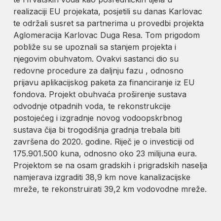
realizaciji EU projekata, posjetili su danas Karlovac
te održali susret sa partnerima u provedbi projekta
Aglomeracija Karlovac Duga Resa. Tom prigodom
pobliže su se upoznali sa stanjem projekta i
njegovim obuhvatom. Ovakvi sastanci dio su
redovne procedure za daljnju fazu , odnosno
prijavu aplikacijskog paketa za financiranje iz EU
fondova. Projekt obuhvaća proširenje sustava
odvodnje otpadnih voda, te rekonstrukcije
postojećeg i izgradnje novog vodoopskrbnog
sustava čija bi trogodišnja gradnja trebala biti
završena do 2020. godine. Riječ je o investiciji od
175.901.500 kuna, odnosno oko 23 milijuna eura.
Projektom se na osam gradskih i prigradskih naselja
namjerava izgraditi 38,9 km nove kanalizacijske
mreže, te rekonstruirati 39,2 km vodovodne mreže.