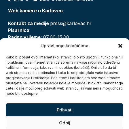
Web kamere u Karlovcu
Kontakt za medije
press@karlovac.hr
Pisarnica
Radno vrijeme
: 07:00-15:00
Email:
pisarnica@karlovac.hr
Upravljanje kolačićima
T:
047 628 210, 047 628 137
Kako bi posjet ovoj internetskoj stranici bio što ugodniji, funkcionalniji
i praktičniji, ova internet stranica sprema na vaše računalo određenu
količinu informacija, takozvanih cookies (kolačići). Oni služe da bi
Zaštita osobnih podataka
web stranica radila optimalno i kako bi se poboljšalo vaše iskustvo
pregledavanja i korištenja. Posjetom i korištenjem ove web stranice
Pristup informacijama
pristajete na upotrebu kolačića koje je moguće i blokirati. Nakon toga
Kolačići
ćete i dalje moći pregledavati web stranicu, ali vam neke mogućnosti
Izjava o pristupačnosti
neće biti dostupne.
Turistička zajednica grada Karlovca
Prihvati
Odbij