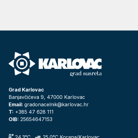
Grad Karlovac
Banjavčićeva 9, 47000 Karlovac
Email:
gradonacelnik@karlovac.hr
T:
+385 47 628 111
OIB:
25654647153
24.3°C
25.0°C Korana/Karlovac