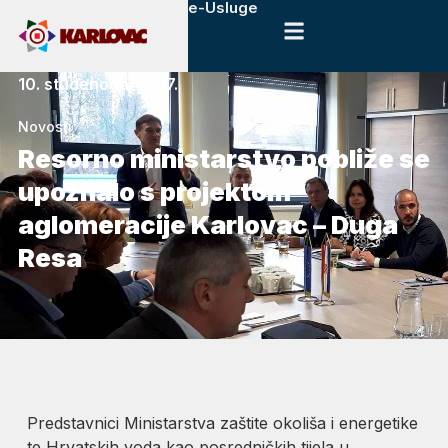
e-Usluge
10. studenoga, 2017.
Novosti
Resorno ministarstvo pobliže se
upoznalo s projektom
aglomeracije Karlovac – Duga
Resa
Predstavnici Ministarstva zaštite okoliša i energetike
te Hrvatskih voda kao posredničkih tijela u