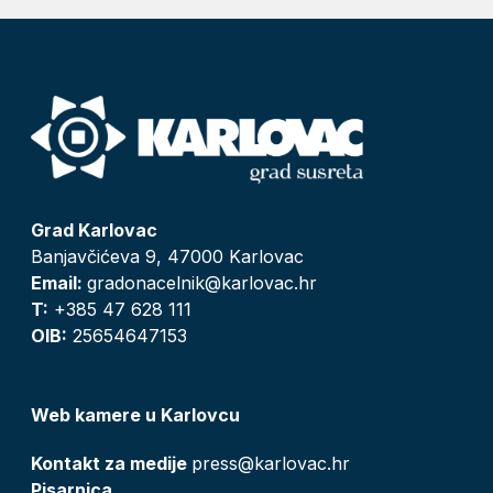
Grad Karlovac
Banjavčićeva 9, 47000 Karlovac
Email:
gradonacelnik@karlovac.hr
T:
+385 47 628 111
OIB:
25654647153
Web kamere u Karlovcu
Kontakt za medije
press@karlovac.hr
Pisarnica