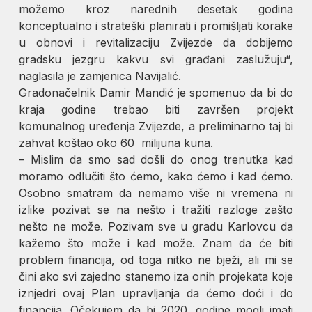
možemo kroz narednih desetak godina
konceptualno i strateški planirati i promišljati korake
u obnovi i revitalizaciju Zvijezde da dobijemo
gradsku jezgru kakvu svi građani zaslužuju“,
naglasila je zamjenica Navijalić.
Gradonačelnik Damir Mandić je spomenuo da bi do
kraja godine trebao biti završen projekt
komunalnog uređenja Zvijezde, a preliminarno taj bi
zahvat koštao oko 60 milijuna kuna.
– Mislim da smo sad došli do onog trenutka kad
moramo odlučiti što ćemo, kako ćemo i kad ćemo.
Osobno smatram da nemamo više ni vremena ni
izlike pozivat se na nešto i tražiti razloge zašto
nešto ne može. Pozivam sve u gradu Karlovcu da
kažemo što može i kad može. Znam da će biti
problem financija, od toga nitko ne bježi, ali mi se
čini ako svi zajedno stanemo iza onih projekata koje
iznjedri ovaj Plan upravljanja da ćemo doći i do
financija. Očekujem da bi 2020. godine mogli imati