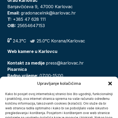
Grad Karlovac
Banjavčićeva 9, 47000 Karlovac
Email:
gradonacelnik@karlovac.hr
T:
+385 47 628 111
OIB:
25654647153
24.3°C
25.0°C Korana/Karlovac
Web kamere u Karlovcu
Kontakt za medije
press@karlovac.hr
Pisarnica
Radno vrijeme
: 07:00-15:00
Email:
pisarnica@karlovac.hr
Upravljanje kolačićima
T:
047 628 210, 047 628 137
Kako bi posjet ovoj internetskoj stranici bio što ugodniji, funkcionalniji
i praktičniji, ova internet stranica sprema na vaše računalo određenu
količinu informacija, takozvanih cookies (kolačići). Oni služe da bi
Zaštita osobnih podataka
web stranica radila optimalno i kako bi se poboljšalo vaše iskustvo
pregledavanja i korištenja. Posjetom i korištenjem ove web stranice
Pristup informacijama
pristajete na upotrebu kolačića koje je moguće i blokirati. Nakon toga