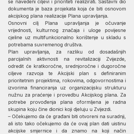
se navedeni ciljevi i prioriteti realizirati. Sastavni dio
dokumenta je baza projekata koja će biti osnovom
akcijskog plana realizacije Plana upravljanja.
Osnovni cilj Plana upravljanja je očuvanje
vrijednosti, kulturnog značaja i uloge povijesne
cjeline uz multifunkcionalno korištenje u skladu s
potrebama suvremenog društva.
Plan upravljanja, za razliku od dosadašnjih
parcijalnih aktivnosti na revitalizaciji Zvijezde,
odredit će kratkoročne, srednjoročne i dugoročne
ciljeve razvoja te Akcijski plan s definiranim
prioritetnim projektima, rokovima, odgovornostima i
izvorima financiranja uz organizacijsku strukturu
nužnu za praćenje i provedbu Akcijskog plana. Za
potrebe provođenja plana oformljena je radna
skupina koju čine dionici koji djeluju u Zvijezdi.
– Očekujemo da će građani biti otvoreni na suradnji,
ali isto tako očekujemo da će ovaj plan dati uistinu
akcijske smjernice i da znamo na koji način