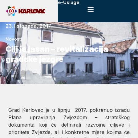
e-Usluge
23. listopada, 2017.
Novosti
Cilj je jasan – revitalizacija
gradske jezgre
Grad Karlovac je u lipnju 2017. pokrenuo izradu
Plana upravljanja Zvijezdom – strateškog
dokumenta koji će definirati razvojne ciljeve i
prioritete Zvijezde, ali i konkretne mjere kojima će