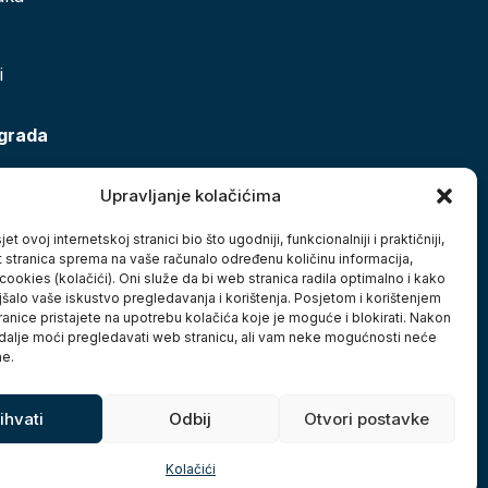
i
 grada
Upravljanje kolačićima
et ovoj internetskoj stranici bio što ugodniji, funkcionalniji i praktičniji,
t stranica sprema na vaše računalo određenu količinu informacija,
cookies (kolačići). Oni služe da bi web stranica radila optimalno i kako
jšalo vaše iskustvo pregledavanja i korištenja. Posjetom i korištenjem
anice pristajete na upotrebu kolačića koje je moguće i blokirati. Nakon
 dalje moći pregledavati web stranicu, ali vam neke mogućnosti neće
ne.
ihvati
Odbij
Otvori postavke
Kolačići