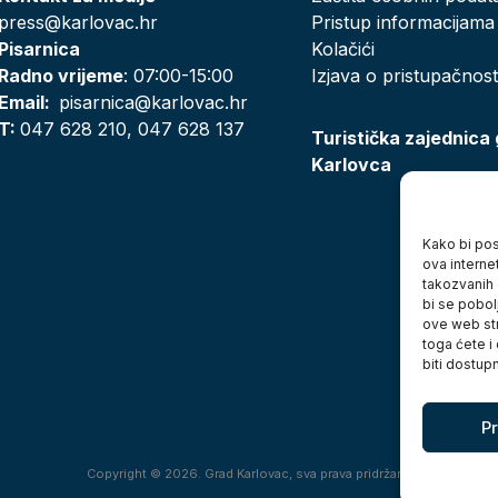
press@karlovac.hr
Pristup informacijama
Pisarnica
Kolačići
Radno vrijeme
: 07:00-15:00
Izjava o pristupačnost
Email:
pisarnica@karlovac.hr
T:
047 628 210, 047 628 137
Turistička zajednica
Karlovca
Kako bi posj
ova interne
takozvanih 
bi se pobol
ove web str
toga ćete i
biti dostup
Pr
Copyright © 2026. Grad Karlovac, sva prava pridržana