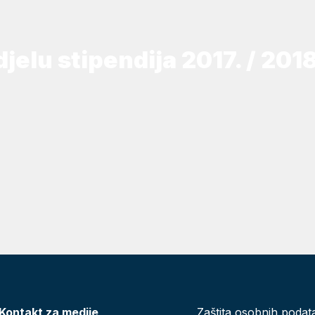
jelu stipendija 2017. / 201
Kontakt za medije
Zaštita osobnih podat