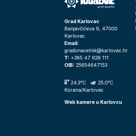
Grad Karlovac
Banjavčićeva 9, 47000
Karlovac
Email:
gradonacelnik@karlovac.hr
T:
+385 47 628 111
OIB:
25654647153
24.3°C
25.0°C
Korana/Karlovac
Web kamere u Karlovcu