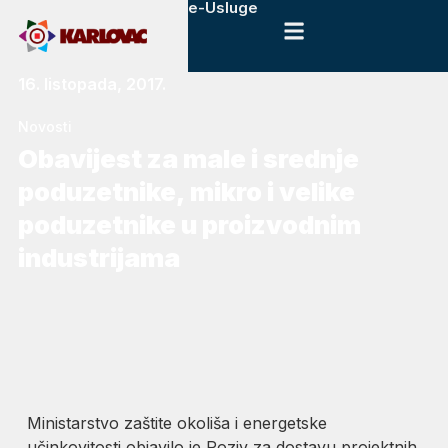
e-Usluge
16. listopada, 2017.
Novosti
​Obavijest za male i srednje
poduzetnike, mikro i velike
poduzetnike u proizvodnim
industrijama
Ministarstvo zaštite okoliša i energetske
učinkovitosti objavilo je Poziv za dostavu projektnih