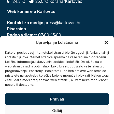
24.3°C
25.0°C Korana/Karlovac
Web kamere u Karlovcu
Kontakt za medije
press@karlovac.hr
Pisarnica
Radno vrijeme
: 07:00-15:00
Email:
pisarnica@karlovac.hr
Upravljanje kolačićima
T:
047 628 210, 047 628 137
Kako bi posjet ovoj internetskoj stranici bio što ugodniji, funkcionalniji
i praktičniji, ova internet stranica sprema na vaše računalo određenu
količinu informacija, takozvanih cookies (kolačići). Oni služe da bi
Zaštita osobnih podataka
web stranica radila optimalno i kako bi se poboljšalo vaše iskustvo
pregledavanja i korištenja. Posjetom i korištenjem ove web stranice
Pristup informacijama
pristajete na upotrebu kolačića koje je moguće i blokirati. Nakon toga
Kolačići
ćete i dalje moći pregledavati web stranicu, ali vam neke mogućnosti
Izjava o pristupačnosti
neće biti dostupne.
Turistička zajednica grada Karlovca
Prihvati
Odbij