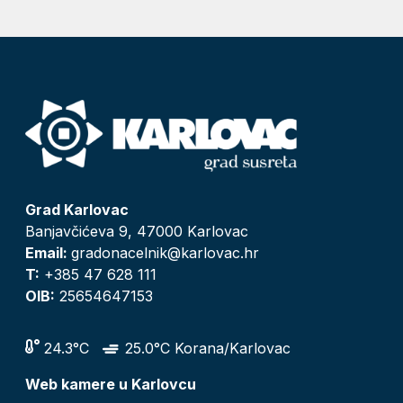
Grad Karlovac
Banjavčićeva 9, 47000 Karlovac
Email:
gradonacelnik@karlovac.hr
T:
+385 47 628 111
OIB:
25654647153
24.3°C
25.0°C Korana/Karlovac
Web kamere u Karlovcu