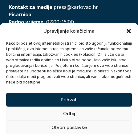
Kontakt za medije
press@karlovac.hr
Pisarnica
Radno vrijeme
: 07:00-15:00
Email:
pisarnica@karlovac.hr
Upravljanje kolačićima
T:
047 628 210, 047 628 137
Kako bi posjet ovoj internetskoj stranici bio što ugodniji, funkcionalniji
i praktičniji, ova internet stranica sprema na vaše računalo određenu
količinu informacija, takozvanih cookies (kolačići). Oni služe da bi
Zaštita osobnih podataka
web stranica radila optimalno i kako bi se poboljšalo vaše iskustvo
pregledavanja i korištenja. Posjetom i korištenjem ove web stranice
Pristup informacijama
pristajete na upotrebu kolačića koje je moguće i blokirati. Nakon toga
Kolačići
ćete i dalje moći pregledavati web stranicu, ali vam neke mogućnosti
Izjava o pristupačnosti
neće biti dostupne.
Turistička zajednica grada Karlovca
Prihvati
Odbij
Otvori postavke
Copyright © 2026. Grad Karlovac, sva prava pridržana