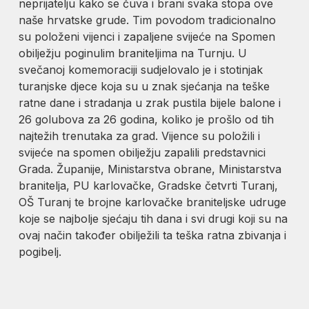
neprijatelju kako se čuva i brani svaka stopa ove
naše hrvatske grude. Tim povodom tradicionalno
su položeni vijenci i zapaljene svijeće na Spomen
obilježju poginulim braniteljima na Turnju. U
svečanoj komemoraciji sudjelovalo je i stotinjak
turanjske djece koja su u znak sjećanja na teške
ratne dane i stradanja u zrak pustila bijele balone i
26 golubova za 26 godina, koliko je prošlo od tih
najtežih trenutaka za grad. Vijence su položili i
svijeće na spomen obilježju zapalili predstavnici
Grada. Županije, Ministarstva obrane, Ministarstva
branitelja, PU karlovačke, Gradske četvrti Turanj,
OŠ Turanj te brojne karlovačke braniteljske udruge
koje se najbolje sjećaju tih dana i svi drugi koji su na
ovaj način također obilježili ta teška ratna zbivanja i
pogibelj.