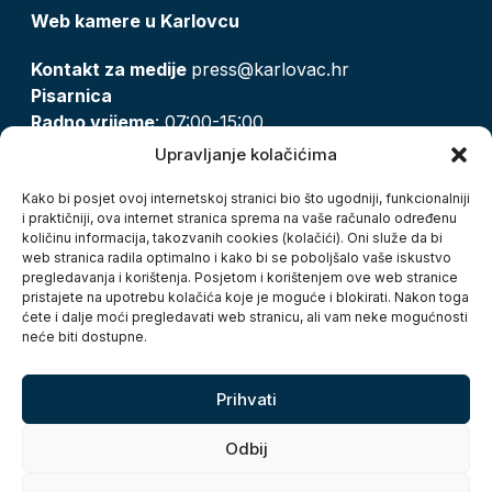
Web kamere u Karlovcu
Kontakt za medije
press@karlovac.hr
Pisarnica
Radno vrijeme
: 07:00-15:00
Email:
pisarnica@karlovac.hr
Upravljanje kolačićima
T:
047 628 210, 047 628 137
Kako bi posjet ovoj internetskoj stranici bio što ugodniji, funkcionalniji
i praktičniji, ova internet stranica sprema na vaše računalo određenu
količinu informacija, takozvanih cookies (kolačići). Oni služe da bi
Zaštita osobnih podataka
web stranica radila optimalno i kako bi se poboljšalo vaše iskustvo
pregledavanja i korištenja. Posjetom i korištenjem ove web stranice
Pristup informacijama
pristajete na upotrebu kolačića koje je moguće i blokirati. Nakon toga
Kolačići
ćete i dalje moći pregledavati web stranicu, ali vam neke mogućnosti
Izjava o pristupačnosti
neće biti dostupne.
Turistička zajednica grada Karlovca
Prihvati
Odbij