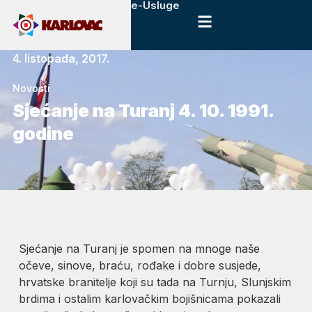
e-Usluge
4. listopada, 2017.
Novosti
Sjećanje na Turanj 4. 10. 1991.
godine
Sjećanje na Turanj je spomen na mnoge naše
očeve, sinove, braću, rođake i dobre susjede,
hrvatske branitelje koji su tada na Turnju, Slunjskim
brdima i ostalim karlovačkim bojišnicama pokazali