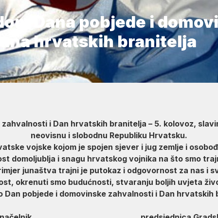
dom Dana pobjede i domov
Dana hrvatskih branitelja
ahvalnosti i Dan hrvatskih branitelja – 5. kolovoz, sla
neovisnu i slobodnu Republiku Hrvatsku.
atske vojske kojom je spojen sjever i jug zemlje i osobođ
st domoljublja i snagu hrvatskog vojnika na što smo tra
rimjer junaštva trajni je putokaz i odgovornost za nas i s
st, okrenuti smo budućnosti, stvaranju boljih uvjeta živ
 Dan pobjede i domovinske zahvalnosti i Dan hrvatskih b
donačelnik predsjednica Gradskog 