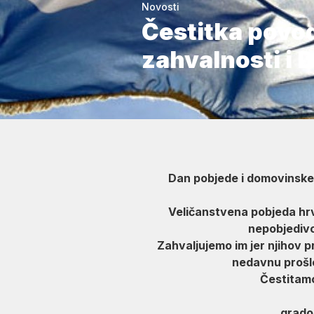
Novosti
Čestitka povo
zahvalnosti i 
Dan pobjede i domovinske z
Veličanstvena pobjeda hrv
nepobjedivo
Zahvaljujemo im jer njihov p
nedavnu prošlo
Čestitamo
gra