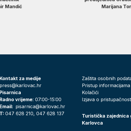
amir Mandić Marijana Tomič
Kontakt za medije
Zaštita osobnih podat
press@karlovac.hr
Pristup informacijama
Pisarnica
Kolačići
Radno vrijeme
: 07:00-15:00
Izjava o pristupačnost
Email:
pisarnica@karlovac.hr
T:
047 628 210, 047 628 137
Turistička zajednica
Karlovca