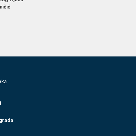
ić
aka
i
 grada