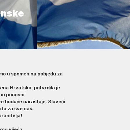
inske
vimo u spomen na pobjedu za
ena Hrvatska, potvrdila je
jno ponosni.
ve buduće naraštaje.​ Slaveći
ota za sve nas.
ranitelja!
vijeća