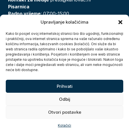
Pisarnica
Radno vrijeme
: 07:00-15:00
Email:
pisarnica@karlovac.hr
Upravljanje kolačićima
T:
047 628 210, 047 628 137
Kako bi posjet ovoj internetskoj stranici bio što ugodniji, funkcionalniji
i praktičniji, ova internet stranica sprema na vaše računalo određenu
količinu informacija, takozvanih cookies (kolačići). Oni služe da bi
Zaštita osobnih podataka
web stranica radila optimalno i kako bi se poboljšalo vaše iskustvo
pregledavanja i korištenja. Posjetom i korištenjem ove web stranice
Pristup informacijama
pristajete na upotrebu kolačića koje je moguće i blokirati. Nakon toga
Kolačići
ćete i dalje moći pregledavati web stranicu, ali vam neke mogućnosti
Izjava o pristupačnosti
neće biti dostupne.
Turistička zajednica grada Karlovca
Prihvati
Odbij
Otvori postavke
Copyright © 2026. Grad Karlovac, sva prava pridržana
Kolačići