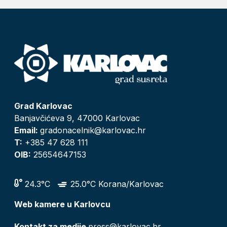
Grad Karlovac
Banjavčićeva 9, 47000 Karlovac
Email:
gradonacelnik@karlovac.hr
T:
+385 47 628 111
OIB:
25654647153
24.3°C
25.0°C Korana/Karlovac
Web kamere u Karlovcu
Kontakt za medije
press@karlovac.hr