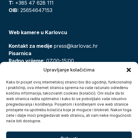
T:
+385 47 628 111
OIB:
25654647153
Web kamere u Karlovcu
Kontakt za medije
press@karlovac.hr
Pisarnica
Radno vrijeme
: 07:00-15:00
Email:
pisarnica@karlovac.hr
Upravljanje kolačićima
T:
047 628 210, 047 628 137
Kako bi posjet ovoj internetskoj stranici bio što ugodniji, funkcionalniji
i praktičniji, ova internet stranica sprema na vaše računalo određenu
količinu informacija, takozvanih cookies (kolačići). Oni služe da bi
Zaštita osobnih podataka
web stranica radila optimalno i kako bi se poboljšalo vaše iskustvo
pregledavanja i korištenja. Posjetom i korištenjem ove web stranice
Pristup informacijama
pristajete na upotrebu kolačića koje je moguće i blokirati. Nakon toga
Kolačići
ćete i dalje moći pregledavati web stranicu, ali vam neke mogućnosti
Izjava o pristupačnosti
neće biti dostupne.