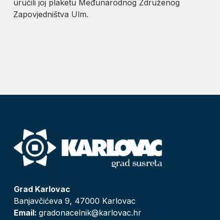
uručili joj plaketu Međunarodnog Združenog
Zapovjedništva Ulm.
Grad Karlovac
Banjavčićeva 9, 47000 Karlovac
Email:
gradonacelnik@karlovac.hr