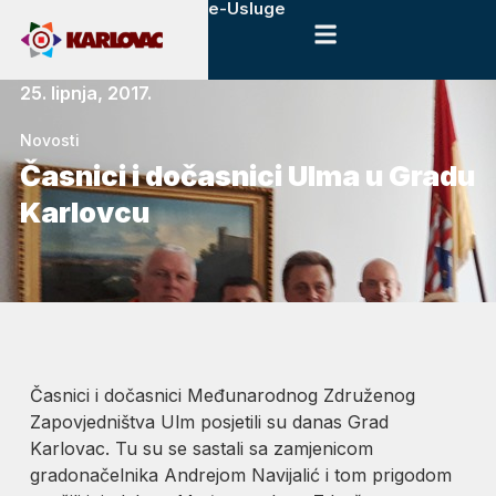
e-Usluge
25. lipnja, 2017.
Novosti
Časnici i dočasnici Ulma u Gradu
Karlovcu
Časnici i dočasnici Međunarodnog Združenog
Zapovjedništva Ulm posjetili su danas Grad
Karlovac. Tu su se sastali sa zamjenicom
gradonačelnika Andrejom Navijalić i tom prigodom