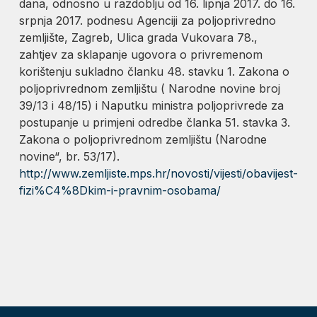
dana, odnosno u razdoblju od 16. lipnja 2017. do 16.
srpnja 2017. podnesu Agenciji za poljoprivredno
zemljište, Zagreb, Ulica grada Vukovara 78.,
zahtjev za sklapanje ugovora o privremenom
korištenju sukladno članku 48. stavku 1. Zakona o
poljoprivrednom zemljištu ( Narodne novine broj
39/13 i 48/15) i Naputku ministra poljoprivrede za
postupanje u primjeni odredbe članka 51. stavka 3.
Zakona o poljoprivrednom zemljištu (Narodne
novine“, br. 53/17).
http://www.zemljiste.mps.hr/novosti/vijesti/obavijest-
fizi%C4%8Dkim-i-pravnim-osobama/