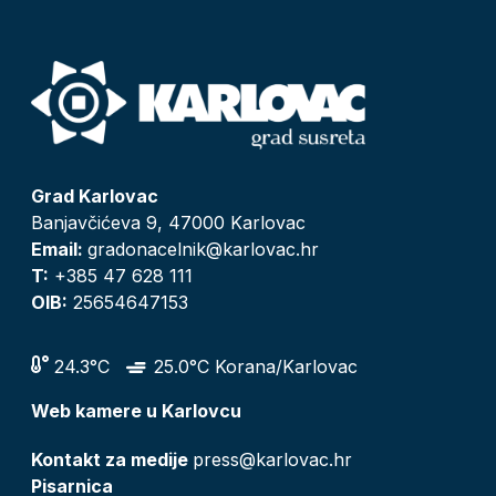
Grad Karlovac
Banjavčićeva 9, 47000 Karlovac
Email:
gradonacelnik@karlovac.hr
T:
+385 47 628 111
OIB:
25654647153
24.3°C
25.0°C Korana/Karlovac
Web kamere u Karlovcu
Kontakt za medije
press@karlovac.hr
Pisarnica