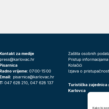
Kontakt za medije
Zaštita osobnih podat
press@karlovac.hr
Pristup informacijama
Pisarnica
Kolačići
Radno vrijeme
: 07:00-15:00
Izjava o pristupačnost
Email:
pisarnica@karlovac.hr
T:
047 628 210, 047 628 137
Turistička zajednica
Karlovca
Kako bi posj