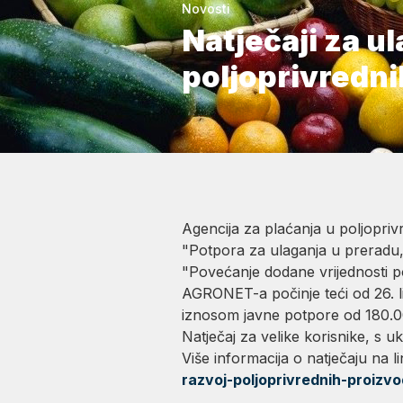
Novosti
Natječaji za ul
poljoprivredni
Agencija za plaćanja u poljopriv
"Potpora za ulaganja u preradu, m
"Povećanje dodane vrijednosti p
AGRONET-a počinje teći od 26. li
iznosom javne potpore od 180.
Natječaj za velike korisnike, s
Više informacija o natječaju na l
razvoj-poljoprivrednih-proizv