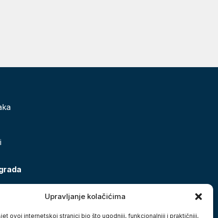
aka
i
 grada
Upravljanje kolačićima
et ovoj internetskoj stranici bio što ugodniji, funkcionalniji i praktičniji,