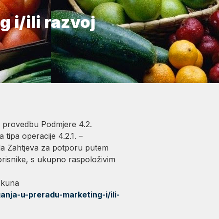
 i/ili razvoj
za provedbu Podmjere 4.2.
tipa operacije 4.2.1. –
ela Zahtjeva za potporu putem
korisnike, s ukupno raspoloživim
 kuna
nja-u-preradu-marketing-i/ili-