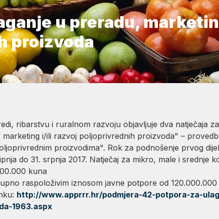
aganje u preradu, marketing
h proizvoda
redi, ribarstvu i ruralnom razvoju objavljuje dva natječaja 
arketing i/ili razvoj poljoprivrednih proizvoda" – provedba 
oljoprivrednim proizvodima". Rok za podnošenje prvog dij
pnja do 31. srpnja 2017. Natječaj za mikro, male i srednje 
000.000 kuna
 ukupno raspoloživim iznosom javne potpore od 120.000.000
inku:
http://www.apprrr.hr/podmjera-42-potpora-za-ulaga
oda-1963.aspx