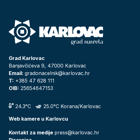
Grad Karlovac
Banjavčićeva 9, 47000 Karlovac
Email:
gradonacelnik@karlovac.hr
T:
+385 47 628 111
OIB:
25654647153
24.3°C
25.0°C Korana/Karlovac
Web kamere u Karlovcu
Kontakt za medije
press@karlovac.hr
Pisarnica