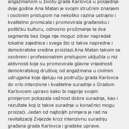
angažmanom u životu grada Karlovca u posljednje
dvije godine Ana Matan je svojim stručnim znanjem
i osobnim pristupom na nekoliko razina ustrajno i
kvalitetno promicala i promovirala građansku i
političku kulturu, odnosno prožimanje ta dva
segmenta bez čega nije moguć zdrav napredak
lokalne zajednice i svega što iz takve napredne i
demokratske sredine proizlazi.Ana Matan takvim se
osobnim i profesionalnim pristupom uključila u niz
aktivnosti koje su promovirale glavne vrijednosti
demokratskog društva; od angažmana u civilnim
udrugama koje djeluju na području grada Karlovca
do vrlo intenzivne i kvalitetne suradnje s Gradom
Karlovcem upravo kako bi najprije svojim
primjerom pokazala važnost dobre suradnje, kao i
rezultate koji iz takve suradnje u konačnici mogu
proizaći. Jedan od najboljih primjera je rad na
revitalizaciji Zvijezde kroz intenzivnu suradnju
građana grada Karlovca i gradske uprave.