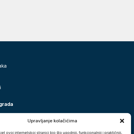
aka
i
 grada
Upravljanje kolačićima
et ovoj internetskoj stranici bio što ugodniji, funkcionalniji i praktičniji,