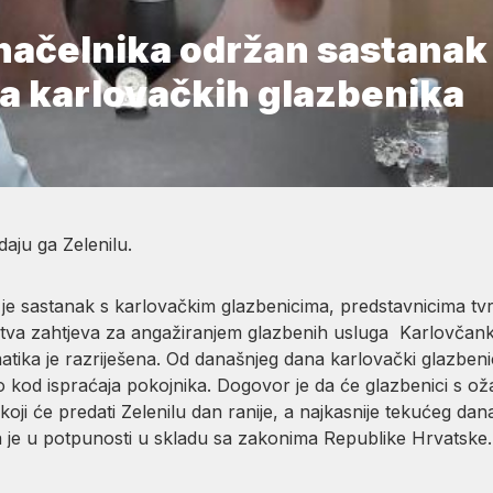
načelnika održan sastanak
a karlovačkih glazbenika
daju ga Zelenilu.
e sastanak s karlovačkim glazbenicima, predstavnicima tvr
zahtjeva za angažiranjem glazbenih usluga Karlovčanki i 
ika je razriješena. Od današnjeg dana karlovački glazbeni
o kod ispraćaja pokojnika. Dogovor je da će glazbenici s oža
i će predati Zelenilu dan ranije, a najkasnije tekućeg dan
oja je u potpunosti u skladu sa zakonima Republike Hrvatske.