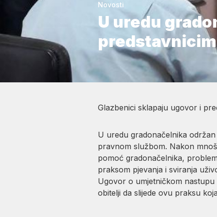
Novosti
​U uredu grado
predstavnicim
Glazbenici sklapaju ugovor i pre
U uredu gradonačelnika održan j
pravnom službom. Nakon mnoštva 
pomoć gradonačelnika, problemat
praksom pjevanja i sviranja uživ
Ugovor o umjetničkom nastupu koj
obitelji da slijede ovu praksu k