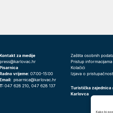
Kontakt za medije
Zaštita osobnih podat
press@karlovac.hr
Pristup informacijama
Pisarnica
Kolačići
Radno vrijeme
: 07:00-15:00
Izjava o pristupačnost
Email:
pisarnica@karlovac.hr
T:
047 628 210, 047 628 137
Turistička zajednica
Karlovca
Kako bi posj