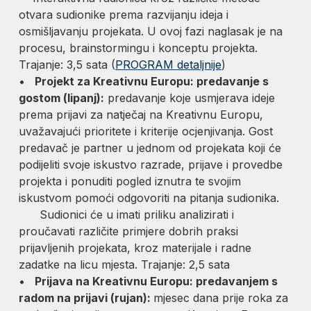
otvara sudionike prema razvijanju ideja i
osmišljavanju projekata. U ovoj fazi naglasak je na
procesu, brainstormingu i konceptu projekta.
Trajanje: 3,5 sata (
PROGRAM detaljnije
)
•
Projekt za Kreativnu Europu: predavanje s
gostom (lipanj):
predavanje koje usmjerava ideje
prema prijavi za natječaj na Kreativnu Europu,
uvažavajući prioritete i kriterije ocjenjivanja. Gost
predavač je partner u jednom od projekata koji će
podijeliti svoje iskustvo razrade, prijave i provedbe
projekta i ponuditi pogled iznutra te svojim
iskustvom pomoći odgovoriti na pitanja sudionika.
Sudionici će u imati priliku analizirati i
proučavati različite primjere dobrih praksi
prijavljenih projekata, kroz materijale i radne
zadatke na licu mjesta. Trajanje: 2,5 sata
•
Prijava na Kreativnu Europu: predavanjem s
radom na prijavi (rujan):
mjesec dana prije roka za