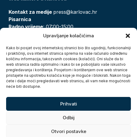
Kontakt za medije
press@karlovac.hr
Pisarnica
Radno vrijeme
: 07:00-15:00
Email:
pisarnica@karlovac.hr
Upravljanje kolačićima
T:
047 628 210, 047 628 137
Kako bi posjet ovoj internetskoj stranici bio što ugodniji, funkcionalniji
i praktičniji, ova internet stranica sprema na vaše računalo određenu
količinu informacija, takozvanih cookies (kolačići). Oni služe da bi
Zaštita osobnih podataka
web stranica radila optimalno i kako bi se poboljšalo vaše iskustvo
pregledavanja i korištenja. Posjetom i korištenjem ove web stranice
Pristup informacijama
pristajete na upotrebu kolačića koje je moguće i blokirati. Nakon toga
Kolačići
ćete i dalje moći pregledavati web stranicu, ali vam neke mogućnosti
Izjava o pristupačnosti
neće biti dostupne.
Turistička zajednica grada Karlovca
Prihvati
Odbij
Otvori postavke