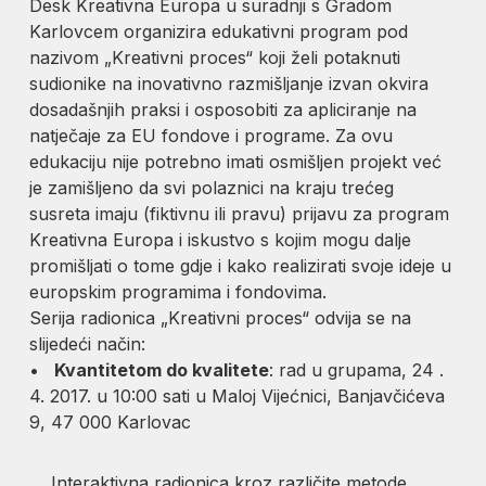
Desk Kreativna Europa u suradnji s Gradom
Karlovcem organizira edukativni program pod
nazivom „Kreativni proces“ koji želi potaknuti
sudionike na inovativno razmišljanje izvan okvira
dosadašnjih praksi i osposobiti za apliciranje na
natječaje za EU fondove i programe. Za ovu
edukaciju nije potrebno imati osmišljen projekt već
je zamišljeno da svi polaznici na kraju trećeg
susreta imaju (fiktivnu ili pravu) prijavu za program
Kreativna Europa i iskustvo s kojim mogu dalje
promišljati o tome gdje i kako realizirati svoje ideje u
europskim programima i fondovima.
Serija radionica „Kreativni proces“ odvija se na
slijedeći način:
•
Kvantitetom do kvalitete
: rad u grupama, 24 .
4. 2017. u 10:00 sati u Maloj Vijećnici, Banjavčićeva
9, 47 000 Karlovac
Interaktivna radionica kroz različite metode