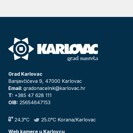
Grad Karlovac
Banjavčićeva 9, 47000 Karlovac
Email:
gradonacelnik@karlovac.hr
T:
+385 47 628 111
OIB:
25654647153
24.3°C
25.0°C Korana/Karlovac
Web kamere u Karlovcu