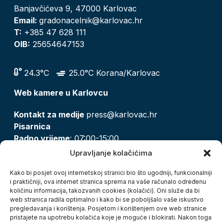
Banjavčićeva 9, 47000 Karlovac
Email:
gradonacelnik@karlovac.hr
T:
+385 47 628 111
OIB:
25654647153
24.3°C
25.0°C Korana/Karlovac
Web kamere u Karlovcu
Kontakt za medije
press@karlovac.hr
Pisarnica
Radno vrijeme
: 07:00-15:00
Email:
pisarnica@karlovac.hr
Upravljanje kolačićima
T:
047 628 210, 047 628 137
Kako bi posjet ovoj internetskoj stranici bio što ugodniji, funkcionalniji
i praktičniji, ova internet stranica sprema na vaše računalo određenu
količinu informacija, takozvanih cookies (kolačići). Oni služe da bi
Zaštita osobnih podataka
web stranica radila optimalno i kako bi se poboljšalo vaše iskustvo
pregledavanja i korištenja. Posjetom i korištenjem ove web stranice
Pristup informacijama
pristajete na upotrebu kolačića koje je moguće i blokirati. Nakon toga