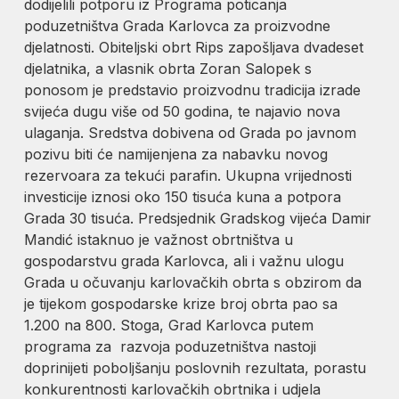
dodijelili potporu iz Programa poticanja
poduzetništva Grada Karlovca za proizvodne
djelatnosti. Obiteljski obrt Rips zapošljava dvadeset
djelatnika, a vlasnik obrta Zoran Salopek s
ponosom je predstavio proizvodnu tradicija izrade
svijeća dugu više od 50 godina, te najavio nova
ulaganja. Sredstva dobivena od Grada po javnom
pozivu biti će namijenjena za nabavku novog
rezervoara za tekući parafin. Ukupna vrijednosti
investicije iznosi oko 150 tisuća kuna a potpora
Grada 30 tisuća. Predsjednik Gradskog vijeća Damir
Mandić istaknuo je važnost obrtništva u
gospodarstvu grada Karlovca, ali i važnu ulogu
Grada u očuvanju karlovačkih obrta s obzirom da
je tijekom gospodarske krize broj obrta pao sa
1.200 na 800. Stoga, Grad Karlovca putem
programa za razvoja poduzetništva nastoji
doprinijeti poboljšanju poslovnih rezultata, porastu
konkurentnosti karlovačkih obrtnika i udjela