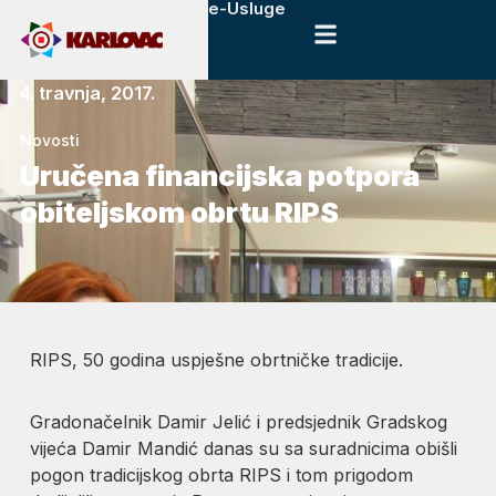
e-Usluge
4. travnja, 2017.
Novosti
Uručena financijska potpora
obiteljskom obrtu RIPS
RIPS, 50 godina uspješne obrtničke tradicije.
Gradonačelnik Damir Jelić i predsjednik Gradskog
vijeća Damir Mandić danas su sa suradnicima obišli
pogon tradicijskog obrta RIPS i tom prigodom