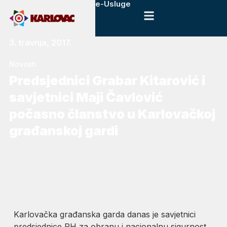
e-Usluge
3. travnja, 2017.
Novosti
Predsjednici Grabar Kitarović i
savjetnici Maji Čavlović
počasno članstvo u Karlovačkoj
građanskoj gardi
Karlovačka građanska garda danas je savjetnici
predsjednice RH za obranu i nacionalnu sigurnost