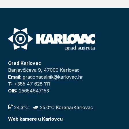
Grad Karlovac
Banjavčićeva 9, 47000 Karlovac
Email:
gradonacelnik@karlovac.hr
T:
+385 47 628 111
OIB:
25654647153
24.3°C
25.0°C Korana/Karlovac
Web kamere u Karlovcu