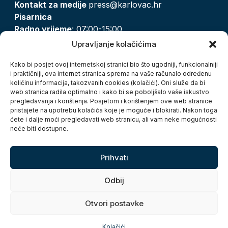
Kontakt za medije
press@karlovac.hr
Pisarnica
Radno vrijeme
: 07:00-15:00
Email:
pisarnica@karlovac.hr
Upravljanje kolačićima
T:
047 628 210, 047 628 137
Kako bi posjet ovoj internetskoj stranici bio što ugodniji, funkcionalniji
i praktičniji, ova internet stranica sprema na vaše računalo određenu
količinu informacija, takozvanih cookies (kolačići). Oni služe da bi
Zaštita osobnih podataka
web stranica radila optimalno i kako bi se poboljšalo vaše iskustvo
pregledavanja i korištenja. Posjetom i korištenjem ove web stranice
Pristup informacijama
pristajete na upotrebu kolačića koje je moguće i blokirati. Nakon toga
Kolačići
ćete i dalje moći pregledavati web stranicu, ali vam neke mogućnosti
Izjava o pristupačnosti
neće biti dostupne.
Turistička zajednica grada Karlovca
Prihvati
Odbij
Otvori postavke
Copyright © 2026. Grad Karlovac, sva prava pridržana
Kolačići