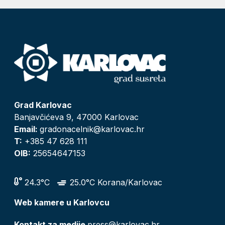
Grad Karlovac
Banjavčićeva 9, 47000 Karlovac
Email:
gradonacelnik@karlovac.hr
T:
+385 47 628 111
OIB:
25654647153
24.3°C
25.0°C Korana/Karlovac
Web kamere u Karlovcu
Kontakt za medije
press@karlovac.hr