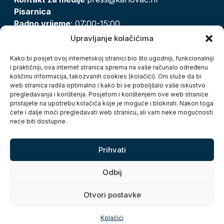
Pisarnica
Radno vrijeme
: 07:00-15:00
Email:
pisarnica@karlovac.hr
Upravljanje kolačićima
T:
047 628 210, 047 628 137
Kako bi posjet ovoj internetskoj stranici bio što ugodniji, funkcionalniji
i praktičniji, ova internet stranica sprema na vaše računalo određenu
količinu informacija, takozvanih cookies (kolačići). Oni služe da bi
Zaštita osobnih podataka
web stranica radila optimalno i kako bi se poboljšalo vaše iskustvo
pregledavanja i korištenja. Posjetom i korištenjem ove web stranice
Pristup informacijama
pristajete na upotrebu kolačića koje je moguće i blokirati. Nakon toga
Kolačići
ćete i dalje moći pregledavati web stranicu, ali vam neke mogućnosti
Izjava o pristupačnosti
neće biti dostupne.
Turistička zajednica grada Karlovca
Prihvati
Odbij
Otvori postavke
Copyright © 2026. Grad Karlovac, sva prava pridržana
Kolačići