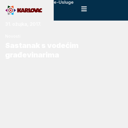
e-Usluge
31. ožujka, 2017.
Novosti
Sastanak s vodećim
građevinarima