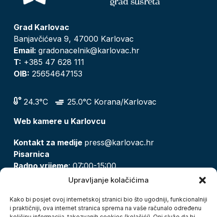
Grad Karlovac
Banjavčićeva 9, 47000 Karlovac
Email:
gradonacelnik@karlovac.hr
T:
+385 47 628 111
OIB:
25654647153
24.3°C
25.0°C Korana/Karlovac
Web kamere u Karlovcu
Kontakt za medije
press@karlovac.hr
Pisarnica
Radno vrijeme
: 07:00-15:00
Email:
pisarnica@karlovac.hr
Upravljanje kolačićima
T:
047 628 210, 047 628 137
Kako bi posjet ovoj internetskoj stranici bio što ugodniji, funkcionalniji
i praktičniji, ova internet stranica sprema na vaše računalo određenu
količinu informacija, takozvanih cookies (kolačići). Oni služe da bi