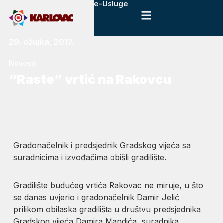
e-Usluge
29. ožujka, 2017.
Novosti
“Raste” vrtić na Rakovcu
Gradonačelnik i predsjednik Gradskog vijeća sa
suradnicima i izvođačima obišli gradilište.
Gradilište budućeg vrtića Rakovac ne miruje, u što
se danas uvjerio i gradonačelnik Damir Jelić
prilikom obilaska gradilišta u društvu predsjednika
Gradskog vijeća Damira Mandića, suradnika,