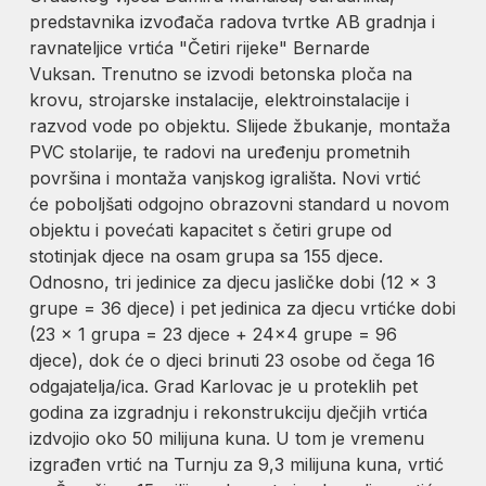
predstavnika izvođača radova tvrtke AB gradnja i
ravnateljice vrtića "Četiri rijeke" Bernarde
Vuksan. Trenutno se izvodi betonska ploča na
krovu, strojarske instalacije, elektroinstalacije i
razvod vode po objektu. Slijede žbukanje, montaža
PVC stolarije, te radovi na uređenju prometnih
površina i montaža vanjskog igrališta. Novi vrtić
će poboljšati odgojno obrazovni standard u novom
objektu i povećati kapacitet s četiri grupe od
stotinjak djece na osam grupa sa 155 djece.
Odnosno, tri jedinice za djecu jasličke dobi (12 x 3
grupe = 36 djece) i pet jedinica za djecu vrtićke dobi
(23 x 1 grupa = 23 djece + 24×4 grupe = 96
djece), dok će o djeci brinuti 23 osobe od čega 16
odgajatelja/ica. Grad Karlovac je u proteklih pet
godina za izgradnju i rekonstrukciju dječjih vrtića
izdvojio oko 50 milijuna kuna. U tom je vremenu
izgrađen vrtić na Turnju za 9,3 milijuna kuna, vrtić