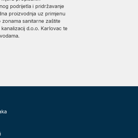
g podrijetla i pridržavanje
edna proizvodnja uz primjenu
o zonama sanitarne zaštite
analizacij d.o.o. Karlovac te
 vodama.
aka
i