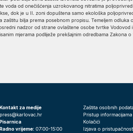
 voda od onečišćenja uzrokovanog nitratima poljoprivredno
kse, dok je u II. zoni dopuštena samo ekološka poljoprivr
 za zaštitu bilja prema posebnom propisu. Temeljem odluka 
posredni nadzor od strane ovlaštene osobe tvrtke Vodovod i k
pisanim mjerama podliježe prekšajnim odredbama Zakona o
Kontakt za medije
Zaštita osobnih podat
press@karlovac.hr
Pristup informacijama
Pisarnica
Kolačići
Radno vrijeme
: 07:00-15:00
Izjava o pristupačnost