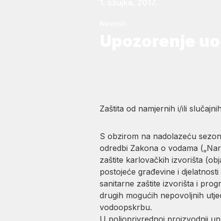
1. ožujka, 2017.
Novosti
Upozorenje uo
Zaštita od namjernih i/ili slučaj
S obzirom na nadolazeću sezonu 
odredbi Zakona o vodama („Narod
zaštite karlovačkih izvorišta (o
postojeće građevine i djelatnost
sanitarne zaštite izvorišta i prog
drugih mogućih nepovoljnih utjeca
vodoopskrbu.
U poljoprivrednoj proizvodnji u