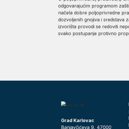
odgovarajućim programom zaštite
načela dobre poljoprivredne pra
dozvoljenih gnojiva i sredstava
izvorišta provodi se redoviti ne
svako postupanje protivno pro
Grad Karlovac
Banjavčićeva 9, 47000