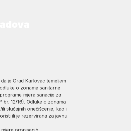
radova
 da je Grad Karlovac temeljem
o odluke o zonama sanitarne
e programe mjera sanacije za
a“ br. 12/16). Odluke o zonama
ili slučajnih onečišćenja, kao i
isti ili je rezervirana za javnu
 mjera propisanih