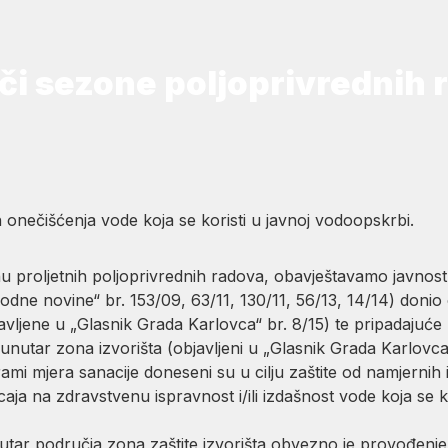
či sezone poljoprivrednih 
nih onečišćenja vode koja se koristi u javnoj vodoopskrbi.
proljetnih poljoprivrednih radova, obavještavamo javnost
ne novine“ br. 153/09, 63/11, 130/11, 56/13, 14/14) doni
bjavljene u „Glasnik Grada Karlovca“ br. 8/15) te pripadajuć
i unutar zona izvorišta (objavljeni u „Glasnik Grada Karlovc
rami mjera sanacije doneseni su u cilju zaštite od namjernih i/
ja na zdravstvenu ispravnost i/ili izdašnost vode koja se kor
nutar područja zona zaštite izvorišta obvezno je provođenje