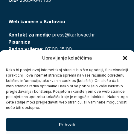
Web kamere u Karlovcu
Kontakt za medije
press@karlovac.hr
Pisarnica
Radno vrijeme
: 07:00-15:00
Email:
pisarnica@karlovac.hr
Upravljanje kolačićima
T:
047 628 210, 047 628 137
Kako bi posjet ovoj internetskoj stranici bio što ugodniji, funkcionalniji
i praktičniji, ova internet stranica sprema na vaše računalo određenu
količinu informacija, takozvanih cookies (kolačići). Oni služe da bi
Zaštita osobnih podataka
web stranica radila optimalno i kako bi se poboljšalo vaše iskustvo
pregledavanja i korištenja. Posjetom i korištenjem ove web stranice
Pristup informacijama
pristajete na upotrebu kolačića koje je moguće i blokirati. Nakon toga
Kolačići
ćete i dalje moći pregledavati web stranicu, ali vam neke mogućnosti
Izjava o pristupačnosti
neće biti dostupne.
Turistička zajednica grada Karlovca
Prihvati