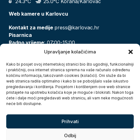
24.3°C
25.0°C Korana/Karlovac
Web kamere u Karlovcu
Kontakt za medije
press@karlovac.hr
Pisarnica
Radno vrijeme
: 07:00-15:00
Email:
pisarnica@karlovac.hr
Upravljanje kolačićima
T:
047 628 210, 047 628 137
Kako bi posjet ovoj internetskoj stranici bio što ugodniji, funkcionalniji
i praktičniji, ova internet stranica sprema na vaše računalo određenu
količinu informacija, takozvanih cookies (kolačići). Oni služe da bi
Zaštita osobnih podataka
web stranica radila optimalno i kako bi se poboljšalo vaše iskustvo
pregledavanja i korištenja. Posjetom i korištenjem ove web stranice
Pristup informacijama
pristajete na upotrebu kolačića koje je moguće i blokirati. Nakon toga
Kolačići
ćete i dalje moći pregledavati web stranicu, ali vam neke mogućnosti
Izjava o pristupačnosti
neće biti dostupne.
Turistička zajednica grada Karlovca
Prihvati
Odbij