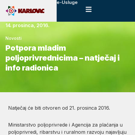
e-Usluge
14. prosinca, 2016.
Novosti
​Potpora mladim
poljoprivrednicima – natječaj i
info radionica
Natječaj će biti otvoren od 21. prosinca 2016.
Ministarstvo poljoprivrede i Agencija za plaćanja u
poljoprivredi, ribarstvu i ruralnom razvoju najavljuju