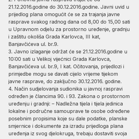
21.12.2016.godine do 30.12.2016.godine. Javni uvid u
prijedlog plana omogućit će se za trajanja javne
rasprave svakog radnog dana od 8,00 do 15,00 sati
u Upravnom odjelu za prostorno uređenje, gradnju
i zaštitu okoliša Grada Karlovca, III kat,
Banjavčićeva ul. br.9.
3. Javno izlaganje održat će se 21.12.2016.godine u
10:00 sati u Velikoj vijećnici Grada Karlovca,
Banjavčićeva ul. br.9, I kat. Očitovanja, prijedlozi i
primjedbe mogu se davati cijelo vrijeme tijekom
javne rasprave, do zaključno 30.12.2016. godine.
4. Način sudjelovanja sudionika u javnoj raspravi
određen je člancima 90. i 93. Zakona o prostornom
uređenju i gradnji: – Nadležna tijela i tijela jedinica
lokalne i područne samouprave te osobe određene
posebnim propisima koje su dale podatke, planske
smjernice i dokumente za izradu prijedloga plana
uređenja iz svog djelokruga, trebaju dostaviti svoja