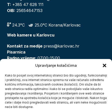
T:
+385 47 628 111
OIB:
25654647153
24.3°C
25.0°C Korana/Karlovac
Web kamere u Karlovcu
Kontakt za medije
press@karlovac.hr
Pisarnica
Radno vrijeme
: 07:00-15:00
Email:
pisarnica@karlovac.hr
Upravljanje kolačićima
T:
047 628 210, 047 628 137
Kako bi posjet ovoj internetskoj stranici bio što ugodniji, funkcionalniji
i praktičniji, ova internet stranica sprema na vaše računalo određenu
količinu informacija, takozvanih cookies (kolačići). Oni služe da bi
Zaštita osobnih podataka
web stranica radila optimalno i kako bi se poboljšalo vaše iskustvo
pregledavanja i korištenja. Posjetom i korištenjem ove web stranice
Pristup informacijama
pristajete na upotrebu kolačića koje je moguće i blokirati. Nakon toga
Kolačići
ćete i dalje moći pregledavati web stranicu, ali vam neke mogućnosti
Izjava o pristupačnosti
neće biti dostupne.