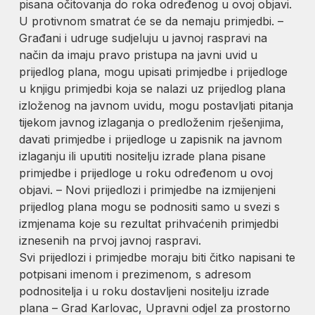
pisana očitovanja do roka određenog u ovoj objavi.
U protivnom smatrat će se da nemaju primjedbi. –
Građani i udruge sudjeluju u javnoj raspravi na
način da imaju pravo pristupa na javni uvid u
prijedlog plana, mogu upisati primjedbe i prijedloge
u knjigu primjedbi koja se nalazi uz prijedlog plana
izloženog na javnom uvidu, mogu postavljati pitanja
tijekom javnog izlaganja o predloženim rješenjima,
davati primjedbe i prijedloge u zapisnik na javnom
izlaganju ili uputiti nositelju izrade plana pisane
primjedbe i prijedloge u roku određenom u ovoj
objavi. – Novi prijedlozi i primjedbe na izmijenjeni
prijedlog plana mogu se podnositi samo u svezi s
izmjenama koje su rezultat prihvaćenih primjedbi
iznesenih na prvoj javnoj raspravi.
Svi prijedlozi i primjedbe moraju biti čitko napisani te
potpisani imenom i prezimenom, s adresom
podnositelja i u roku dostavljeni nositelju izrade
plana – Grad Karlovac, Upravni odjel za prostorno