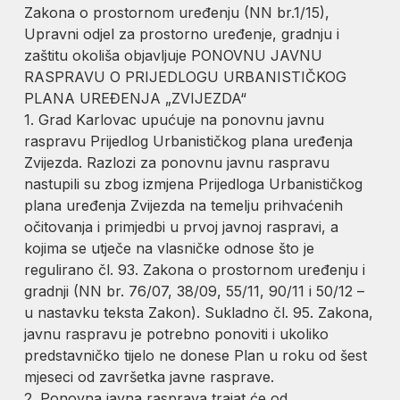
Zakona o prostornom uređenju (NN br.1/15),
Upravni odjel za prostorno uređenje, gradnju i
zaštitu okoliša objavljuje PONOVNU JAVNU
RASPRAVU O PRIJEDLOGU URBANISTIČKOG
PLANA UREĐENJA „ZVIJEZDA“
1. Grad Karlovac upućuje na ponovnu javnu
raspravu Prijedlog Urbanističkog plana uređenja
Zvijezda. Razlozi za ponovnu javnu raspravu
nastupili su zbog izmjena Prijedloga Urbanističkog
plana uređenja Zvijezda na temelju prihvaćenih
očitovanja i primjedbi u prvoj javnoj raspravi, a
kojima se utječe na vlasničke odnose što je
regulirano čl. 93. Zakona o prostornom uređenju i
gradnji (NN br. 76/07, 38/09, 55/11, 90/11 i 50/12 –
u nastavku teksta Zakon). Sukladno čl. 95. Zakona,
javnu raspravu je potrebno ponoviti i ukoliko
predstavničko tijelo ne donese Plan u roku od šest
mjeseci od završetka javne rasprave.
2. Ponovna javna rasprava trajat će od