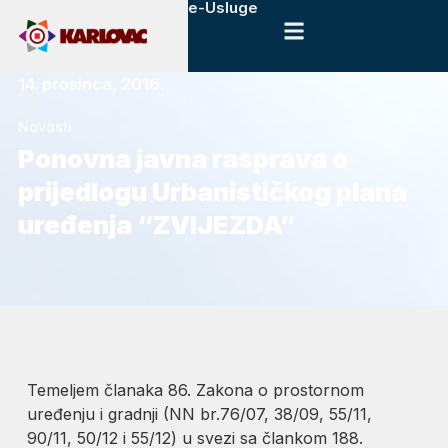
e-Usluge
14. prosinca, 2016.
Novosti
Ponovna javna rasprava o
prijedlogu Urbanističkog plana
uređenja “ZVIJEZDA”
Temeljem članaka 86. Zakona o prostornom
uređenju i gradnji (NN br.76/07, 38/09, 55/11,
90/11, 50/12 i 55/12) u svezi sa člankom 188.