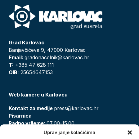
Grad Karlovac
Banjavčićeva 9, 47000 Karlovac
Email:
gradonacelnik@karlovac.hr
T:
+385 47 628 111
OIB:
25654647153
Web kamere u Karlovcu
Kontakt za medije
press@karlovac.hr
Pisarnica
Radno vrijeme
: 07:00-15:00
Email:
pisarnica@karlovac.hr
Upravljanje kolačićima
T:
047 628 210, 047 628 137