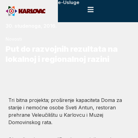
e-Usluge
30. studenoga, 2016.
Novosti
Put do razvojnih rezultata na
lokalnoj i regionalnoj razini
Tri bitna projekta; proširenje kapaciteta Doma za
starije i nemoćne osobe Sveti Antun, restoran
prehrane Veleučilištu u Karlovcu i Muzej
Domovinskog rata.