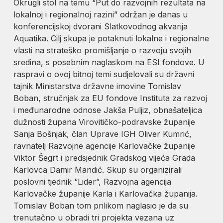
Okrugli stol na temu “Put do razvojnih rezultata na
lokalnoj i regionalnoj razini” održan je danas u
konferencijskoj dvorani Slatkovodnog akvarija
Aquatika. Cilj skupa je potaknuti lokalne i regionalne
vlasti na strateško promišljanje o razvoju svojih
sredina, s posebnim naglaskom na ESI fondove. U
raspravi o ovoj bitnoj temi sudjelovali su državni
tajnik Ministarstva državne imovine Tomislav
Boban, stručnjak za EU fondove Instituta za razvoj
i međunarodne odnose Jakša Puljiz, obnašateljica
dužnosti župana Virovitičko-podravske županije
Sanja Bošnjak, član Uprave IGH Oliver Kumrić,
ravnatelj Razvojne agencije Karlovačke županije
Viktor Šegrt i predsjednik Gradskog vijeća Grada
Karlovca Damir Mandić. Skup su organizirali
poslovni tjednik “Lider”, Razvojna agencija
Karlovačke županije Karla i Karlovačka županija.
Tomislav Boban tom prilikom naglasio je da su
trenutačno u obradi tri projekta vezana uz