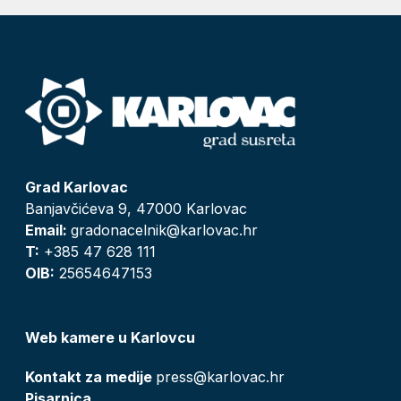
Grad Karlovac
Banjavčićeva 9, 47000 Karlovac
Email:
gradonacelnik@karlovac.hr
T:
+385 47 628 111
OIB:
25654647153
Web kamere u Karlovcu
Kontakt za medije
press@karlovac.hr
Pisarnica