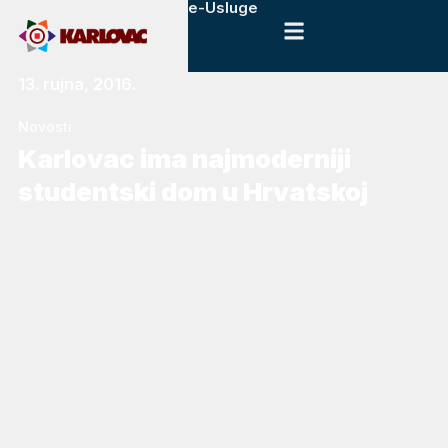
e-Usluge
13. rujna, 2016.
Novosti
Karlovac ima najmoderniji
studentski dom u Hrvatskoj