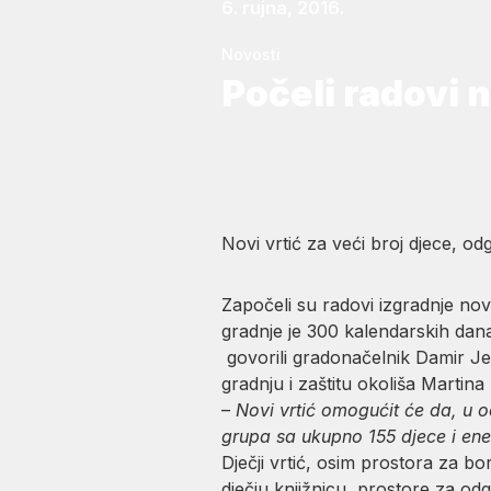
6. rujna, 2016.
Novosti
Počeli radovi 
Novi vrtić za veći broj djece, od
Započeli su radovi izgradnje no
gradnje je 300 kalendarskih dana
govorili gradonačelnik Damir Je
gradnju i zaštitu okoliša Martina
–
Novi vrtić omogućit će da, u o
grupa sa ukupno 155 djece i ener
Dječji vrtić, osim prostora za b
dječju knjižnicu, prostore za o