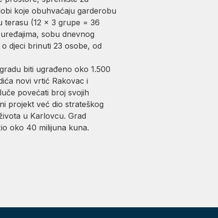
ke dobi koje obuhvaćaju garderobu
u terasu (12 x 3 grupe = 36
im uređajima, sobu dnevnog
 djeci brinuti 23 osobe, od
 zgradu biti ugrađeno oko 1.500
ća novi vrtić Rakovac i
luče povećati broj svojih
ni projekt već dio strateškog
života u Karlovcu. Grad
io oko 40 milijuna kuna.