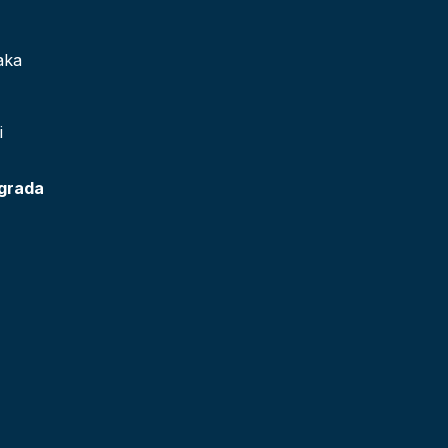
aka
i
 grada