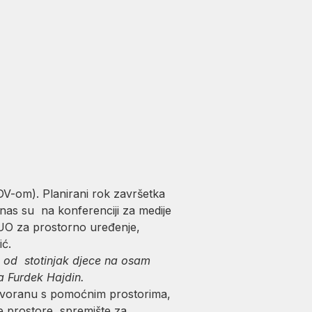
DV-om). Planirani rok završetka
anas su na konferenciji za medije
 UO za prostorno uređenje,
ić.
e od stotinjak djece na osam
a Furdek Hajdin.
u dvoranu s pomoćnim prostorima,
e prostore, spremište za