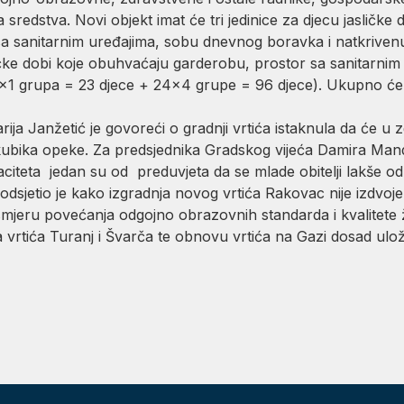
ka sredstva. Novi objekt imat će tri jedinice za djecu jaslič
e sa sanitarnim uređajima, sobu dnevnog boravka i natkriven
rtićke dobi koje obuhvaćaju garderobu, prostor sa sanitarn
3×1 grupa = 23 djece + 24×4 grupe = 96 djece). Ukupno će o
rija Janžetić je govoreći o gradnji vrtića istaknula da će u
ubika opeke. Za predsjednika Gradskog vijeća Damira Mandi
citeta jedan su od preduvjeta da se mlade obitelji lakše od
odsjetio je kako izgradnja novog vrtića Rakovac nije izdvoje
smjeru povećanja odgojno obrazovnih standarda i kvalitete 
 vrtića Turanj i Švarča te obnovu vrtića na Gazi dosad ulož