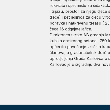
rekvizite i spremište za didaktič
i trijažu, prostor za njegu djec
djece) i pet jedinica za djecu v
boravka i natkrivenu terasu ( 2
čega 16 odgajatelja/ica.
Direktorica tvrtke AB gradnja Ma
kubika armiranog betona i 750 k
općenito povećanje vrtićkih kapa
članova, a gradonačelnik Jelić p
opredjeljenja Grada Karlovca u 
Karlovac je u izgradnju dva nova