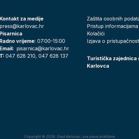
Kontakt za medije
Zaštita osobnih podat
press@karlovac.hr
Pristup informacijama
Pisarnica
Kolačići
Radno vrijeme
: 07:00-15:00
Izjava o pristupačnost
Email:
pisarnica@karlovac.hr
T:
047 628 210, 047 628 137
Turistička zajednica
Karlovca
Copyright © 2026. Grad Karlovac, sva prava pridržana