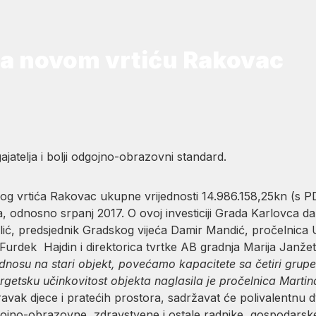
na novom vrtiću Rakovac
gajatelja i bolji odgojno-obrazovni standard.
vog vrtića Rakovac ukupne vrijednosti 14.986.158,25kn (s P
, odnosno srpanj 2017. O ovoj investiciji Grada Karlovca d
lić, predsjednik Gradskog vijeća Damir Mandić, pročelnica
 Furdek Hajdin i direktorica tvrtke AB gradnja Marija Janžet
dnosu na stari objekt, povećamo kapacitete sa četiri grup
getsku učinkovitost objekta naglasila je pročelnica Martin
oravak djece i pratećih prostora, sadržavat će polivalentn
dgojno-obrazovne, zdravstvene i ostale radnike, gospodarsk