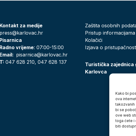
Kontakt za medije
Zaštita osobnih podat
press@karlovac.hr
Pristup informacijama
Pisarnica
Kolačići
Radno vrijeme
: 07:00-15:00
Izjava o pristupačnost
Email:
pisarnica@karlovac.hr
T:
047 628 210, 047 628 137
Turistička zajednica
Karlovca
Kako bi posj
ova interne
takozvanih 
bi se pobol
ove web str
toga ćete i
biti dostup