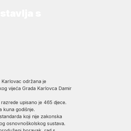
stavlja s
 Karlovac održana je
skog vijeća Grada Karlovca Damir
 razrede upisano je 465 djece.
a kuna godišnje.
standarda koji nije zakonska
čkog osnovnoškolskog sustava.
 produženi boravak, rad s