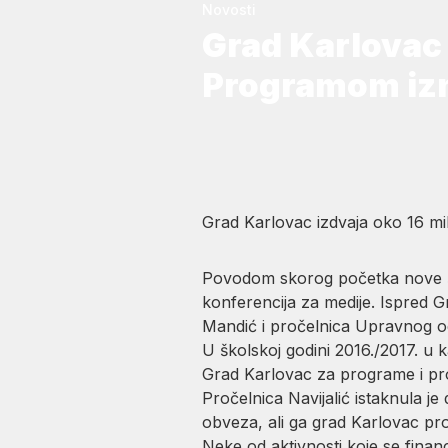
Novosti
Grad Karlovac i
Programom iz
Grad Karlovac izdvaja oko 16 mil
Povodom skorog početka nove šk
konferencija za medije. Ispred 
Mandić i pročelnica Upravnog odj
U školskoj godini 2016./2017. u
Grad Karlovac za programe i pro
Pročelnica Navijalić istaknula 
obveza, ali ga grad Karlovac pr
Neke od aktivnosti koje se finan