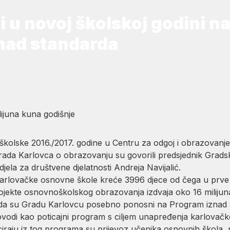
 u novoj školskoj godini na
nad standarda
ijuna kuna godišnje
olske 2016./2017. godine u Centru za odgoj i obrazovanje
Grada Karlovca o obrazovanju su govorili predsjednik Grad
ela za društvene djelatnosti Andreja Navijalić.
 karlovačke osnovne škole kreće 3996 djece od čega u prve
jekte osnovnoškolskog obrazovanja izdvaja oko 16 milijun
je da su Gradu Karlovcu posebno ponosni na Program iznad 
ovodi kao poticajni program s ciljem unapređenja karlova
ciraju iz tog programa su prijevoz učenika osnovnih škola,