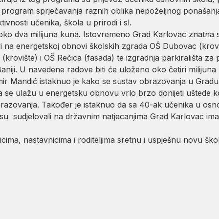
 program sprječavanja raznih oblika nepoželjnog ponašanja,
ivnosti učenika, škola u prirodi i sl.
oko dva milijuna kuna. Istovremeno Grad Karlovac znatna 
i na energetskoj obnovi školskih zgrada OŠ Dubovac (krovi
(krovište) i OŠ Rečica (fasada) te izgradnja parkirališta za
aniji. U navedene radove biti će uloženo oko četiri milijun
ir Mandić istaknuo je kako se sustav obrazovanja u Gradu K
ja se ulažu u energetsku obnovu vrlo brzo donijeti uštede 
obrazovanja. Također je istaknuo da sa 40-ak učenika u osn
 su sudjelovali na državnim natjecanjima Grad Karlovac im
cima, nastavnicima i roditeljima sretnu i uspješnu novu ško