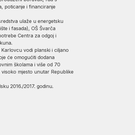
 poticanje i financiranje
sredstva ulaže u energetsku
šte i fasada), OŠ Švarča
 potrebe Centra za odgoj i
a kuna.
arlovcu vodi planski i ciljano
koje će omogućiti dodana
ovnim školama i više od 70
a visoko mjesto unutar Republike
lsku 2016./2017. godinu.