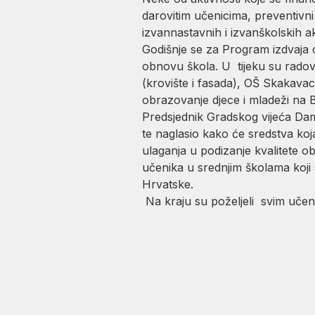
darovitim učenicima, preventivni
izvannastavnih i izvanškolskih akt
Godišnje se za Program izdvaja 
obnovu škola. U tijeku su radov
(krovište i fasada), OŠ Skakavac 
obrazovanje djece i mladeži na B
Predsjednik Gradskog vijeća Dam
te naglasio kako će sredstva ko
ulaganja u podizanje kvalitete 
učenika u srednjim školama koji
Hrvatske.
Na kraju su poželjeli svim učeni