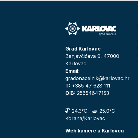
Grad Karlovac
Banjavčićeva 9, 47000
Karlovac
Email:
gradonacelnik@karlovac.hr
T:
+385 47 628 111
OIB:
25654647153
24.3°C
25.0°C
Korana/Karlovac
Web kamere u Karlovcu