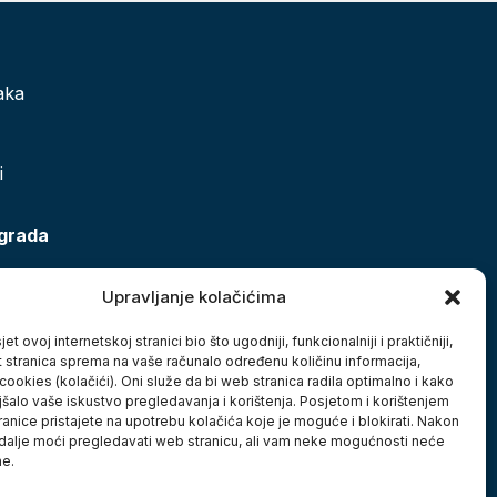
aka
i
 grada
Upravljanje kolačićima
et ovoj internetskoj stranici bio što ugodniji, funkcionalniji i praktičniji,
t stranica sprema na vaše računalo određenu količinu informacija,
cookies (kolačići). Oni služe da bi web stranica radila optimalno i kako
jšalo vaše iskustvo pregledavanja i korištenja. Posjetom i korištenjem
anice pristajete na upotrebu kolačića koje je moguće i blokirati. Nakon
 dalje moći pregledavati web stranicu, ali vam neke mogućnosti neće
ne.