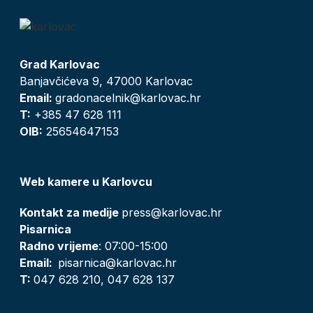
Grad Karlovac
Banjavčićeva 9, 47000 Karlovac
Email:
gradonacelnik@karlovac.hr
T:
+385 47 628 111
OIB:
25654647153
Web kamere u Karlovcu
Kontakt za medije
press@karlovac.hr
Pisarnica
Radno vrijeme
: 07:00-15:00
Email:
pisarnica@karlovac.hr
T:
047 628 210, 047 628 137