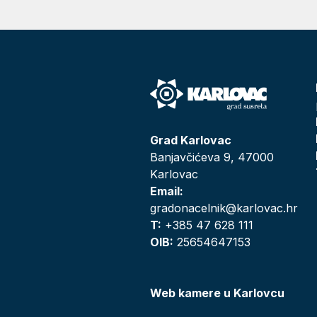
Grad Karlovac
Banjavčićeva 9, 47000
Karlovac
Email:
gradonacelnik@karlovac.hr
T:
+385 47 628 111
OIB:
25654647153
Web kamere u Karlovcu