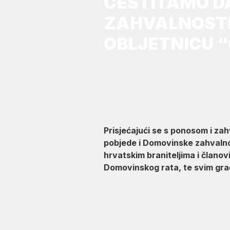
ČESTITAMO D
ZAHVALNOSTI,
OBLJETNICU 
Prisjećajući se s ponosom i za
pobjede i Domovinske zahvalnos
hrvatskim braniteljima i članovi
Domovinskog rata, te svim gr