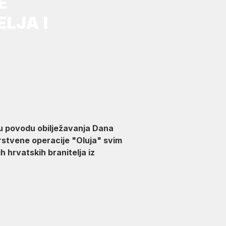
E
LJA I
 u povodu obilježavanja Dana
arstvene operacije "Oluja" svim
h hrvatskih branitelja iz