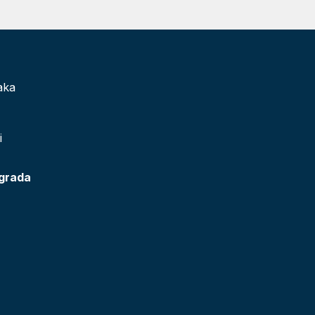
aka
i
 grada