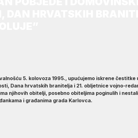
AN POBJEDE I DOMOVINSK
 DAN HRVATSKIH BRANITE
“OLUJE”
hvalnošću 5. kolovoza 1995., upućujemo iskrene čestitke
ti, Dana hrvatskih branitelja i 21. obljetnice vojno-red
ma njihovih obitelji, posebno obiteljima poginulih i nestali
ađankama i građanima grada Karlovca.