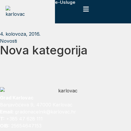
e-Usluge
4. kolovoza, 2016.
Novosti
Nova kategorija
Grad Karlovac
Banjavčićeva 9, 47000 Karlovac
Email:
gradonacelnik@karlovac.hr
T:
+385 47 628 111
OIB:
25654647153