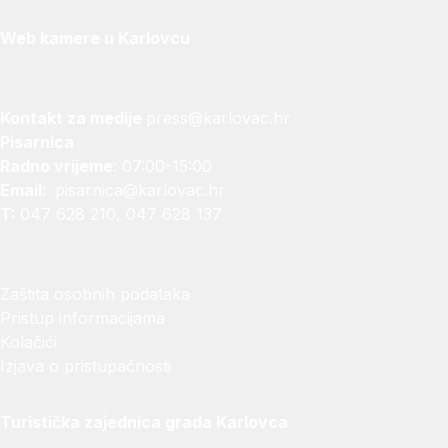
Web kamere u Karlovcu
Kontakt za medije
press@karlovac.hr
Pisarnica
Radno vrijeme
: 07:00-15:00
Email:
pisarnica@karlovac.hr
T:
047 628 210, 047 628 137
Zaštita osobnih podataka
Pristup informacijama
Kolačići
Izjava o pristupačnosti
Turistička zajednica grada Karlovca