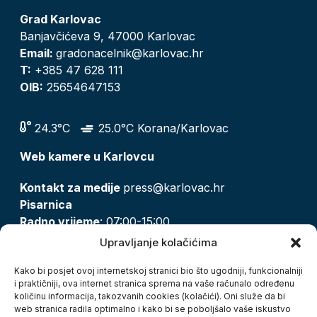
Grad Karlovac
Banjavčićeva 9, 47000 Karlovac
Email:
gradonacelnik@karlovac.hr
T:
+385 47 628 111
OIB:
25654647153
24.3°C
25.0°C Korana/Karlovac
Web kamere u Karlovcu
Kontakt za medije
press@karlovac.hr
Pisarnica
Radno vrijeme
: 07:00-15:00
Email:
pisarnica@karlovac.hr
Upravljanje kolačićima
T:
047 628 210, 047 628 137
Kako bi posjet ovoj internetskoj stranici bio što ugodniji, funkcionalniji
i praktičniji, ova internet stranica sprema na vaše računalo određenu
količinu informacija, takozvanih cookies (kolačići). Oni služe da bi
Zaštita osobnih podataka
web stranica radila optimalno i kako bi se poboljšalo vaše iskustvo