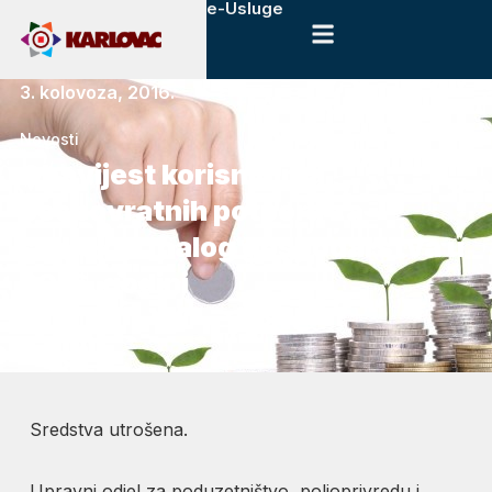
e-Usluge
3. kolovoza, 2016.
Novosti
Obavijest korisnicima
bespovratnih potpora za
subjekte malog gospodarstva u
2016. godini
Sredstva utrošena.
Upravni odjel za poduzetništvo, poljoprivredu i