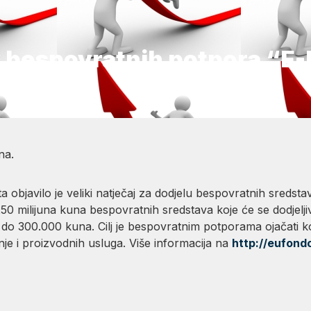
 bespovratnih potpora “E-
na.
ta objavilo je veliki natječaj za dodjelu bespovratnih sreds
50 milijuna kuna bespovratnih sredstava koje će se dodjelji
do 300.000 kuna. Cilj je bespovratnim potporama ojačati k
je i proizvodnih usluga. Više informacija na
http://eufondo