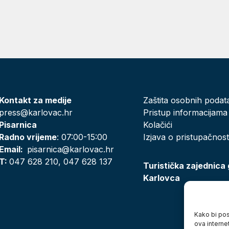
Kontakt za medije
Zaštita osobnih podat
press@karlovac.hr
Pristup informacijama
Pisarnica
Kolačići
Radno vrijeme
: 07:00-15:00
Izjava o pristupačnost
Email:
pisarnica@karlovac.hr
T:
047 628 210, 047 628 137
Turistička zajednica
Karlovca
Kako bi posj
ova interne