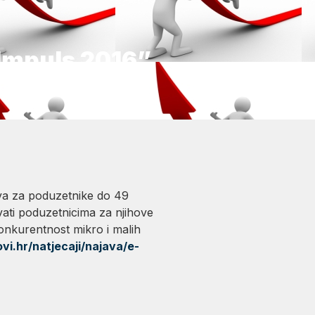
Impuls 2016”
tava za poduzetnike do 49
vati poduzetnicima za njihove
onkurentnost mikro i malih
vi.hr/natjecaji/najava/e-