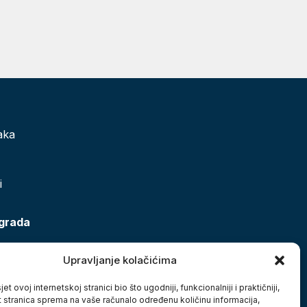
aka
i
 grada
Upravljanje kolačićima
et ovoj internetskoj stranici bio što ugodniji, funkcionalniji i praktičniji,
t stranica sprema na vaše računalo određenu količinu informacija,