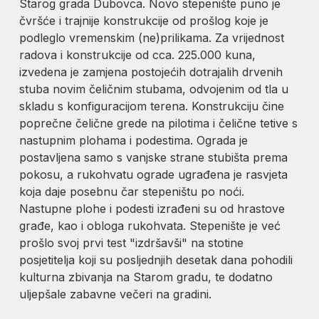
Starog grada Dubovca. Novo stepenište puno je
čvršće i trajnije konstrukcije od prošlog koje je
podleglo vremenskim (ne)prilikama. Za vrijednost
radova i konstrukcije od cca. 225.000 kuna,
izvedena je zamjena postojećih dotrajalih drvenih
stuba novim čeličnim stubama, odvojenim od tla u
skladu s konfiguracijom terena. Konstrukciju čine
poprečne čelične grede na pilotima i čelične tetive s
nastupnim plohama i podestima. Ograda je
postavljena samo s vanjske strane stubišta prema
pokosu, a rukohvatu ograde ugrađena je rasvjeta
koja daje posebnu čar stepeništu po noći.
Nastupne plohe i podesti izrađeni su od hrastove
građe, kao i obloga rukohvata. Stepenište je već
prošlo svoj prvi test "izdršavši" na stotine
posjetitelja koji su posljednjih desetak dana pohodili
kulturna zbivanja na Starom gradu, te dodatno
uljepšale zabavne večeri na gradini.