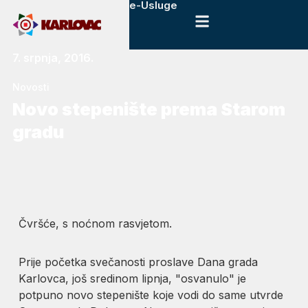
e-Usluge
7. srpnja, 2016.
Novosti
Novo stepenište prema Starom
gradu
Čvršće, s noćnom rasvjetom.
Prije početka svečanosti proslave Dana grada
Karlovca, još sredinom lipnja, "osvanulo" je
potpuno novo stepenište koje vodi do same utvrde