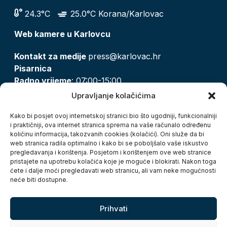
24.3°C
25.0°C Korana/Karlovac
Web kamere u Karlovcu
Kontakt za medije
press@karlovac.hr
Pisarnica
Radno vrijeme
: 07:00-15:00
Email:
pisarnica@karlovac.hr
Upravljanje kolačićima
T:
047 628 210, 047 628 137
Kako bi posjet ovoj internetskoj stranici bio što ugodniji, funkcionalniji
i praktičniji, ova internet stranica sprema na vaše računalo određenu
količinu informacija, takozvanih cookies (kolačići). Oni služe da bi
Zaštita osobnih podataka
web stranica radila optimalno i kako bi se poboljšalo vaše iskustvo
pregledavanja i korištenja. Posjetom i korištenjem ove web stranice
Pristup informacijama
pristajete na upotrebu kolačića koje je moguće i blokirati. Nakon toga
Kolačići
ćete i dalje moći pregledavati web stranicu, ali vam neke mogućnosti
Izjava o pristupačnosti
neće biti dostupne.
Turistička zajednica grada Karlovca
Prihvati