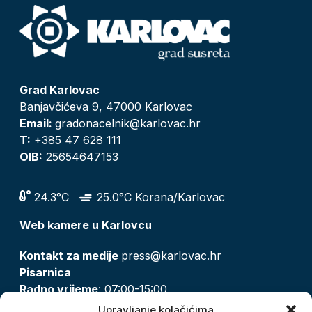
Grad Karlovac
Banjavčićeva 9, 47000 Karlovac
Email:
gradonacelnik@karlovac.hr
T:
+385 47 628 111
OIB:
25654647153
24.3°C
25.0°C Korana/Karlovac
Web kamere u Karlovcu
Kontakt za medije
press@karlovac.hr
Pisarnica
Radno vrijeme
: 07:00-15:00
Email:
pisarnica@karlovac.hr
Upravljanje kolačićima