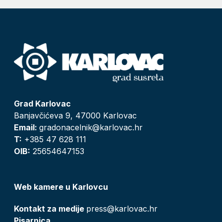
Grad Karlovac
Banjavčićeva 9, 47000 Karlovac
Email:
gradonacelnik@karlovac.hr
T:
+385 47 628 111
OIB:
25654647153
Web kamere u Karlovcu
Kontakt za medije
press@karlovac.hr
Pisarnica