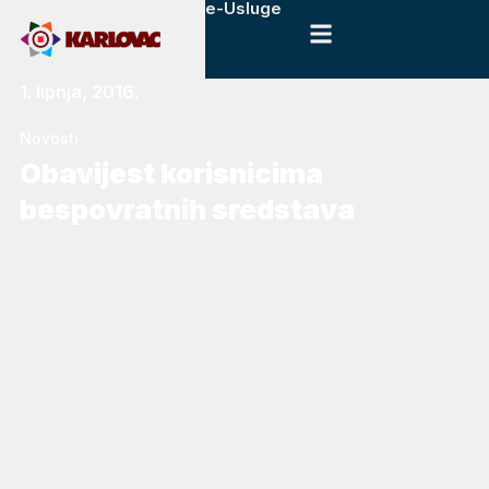
e-Usluge
1. lipnja, 2016.
Novosti
Obavijest korisnicima
bespovratnih sredstava