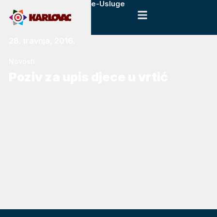
e-Usluge
28. travnja, 2016.
Novosti
Poziv za upis djece u vrtić