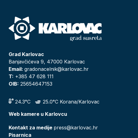
Grad Karlovac
Banjavčićeva 9, 47000 Karlovac
Email:
gradonacelnik@karlovac.hr
T:
+385 47 628 111
OIB:
25654647153
24.3°C
25.0°C Korana/Karlovac
Web kamere u Karlovcu
Kontakt za medije
press@karlovac.hr
Pisarnica